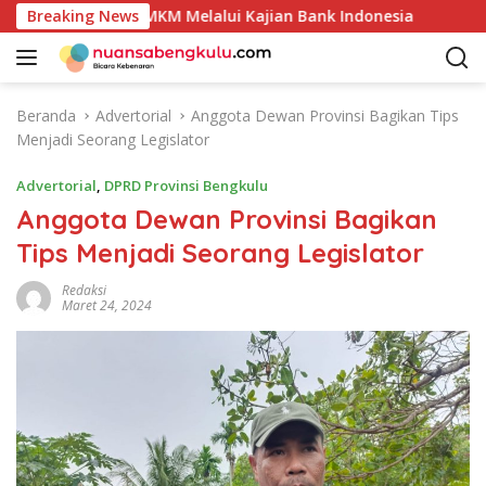
L
uk Unggulan UMKM Melalui Kajian Bank Indonesia
Breaking News
Sekda
a
n
g
s
Beranda
Advertorial
Anggota Dewan Provinsi Bagikan Tips
u
Menjadi Seorang Legislator
n
g
Advertorial
,
DPRD Provinsi Bengkulu
k
Anggota Dewan Provinsi Bagikan
e
Tips Menjadi Seorang Legislator
k
o
Redaksi
n
Maret 24, 2024
t
e
n