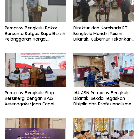
Pemprov Bengkulu Rakor
Direktur dan Komisaris PT
Bersama Satgas Sapu Bersih
Bengkulu Mandiri Resmi
Pelanggaran Harga,
Dilantik, Gubernur Tekankan
Keamanan, dan Mutu
Pentingnya Inovasi
Pangan, Harga TBS Sawit
Masih Jadi Sorotan
Pemprov Bengkulu Siap
164 ASN Pemprov Bengkulu
Bersinergi dengan BPJS
Dilantik, Sekda Tegaskan
Ketenagakerjaan Capai
Disiplin dan Profesionalisme
Target Universal Coverage
Aparatur
Jamsostek