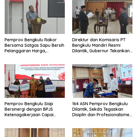
Pemprov Bengkulu Rakor
Direktur dan Komisaris PT
Bersama Satgas Sapu Bersih
Bengkulu Mandiri Resmi
Pelanggaran Harga,
Dilantik, Gubernur Tekankan
Keamanan, dan Mutu
Pentingnya Inovasi
Pangan, Harga TBS Sawit
Masih Jadi Sorotan
Pemprov Bengkulu Siap
164 ASN Pemprov Bengkulu
Bersinergi dengan BPJS
Dilantik, Sekda Tegaskan
Ketenagakerjaan Capai
Disiplin dan Profesionalisme
Target Universal Coverage
Aparatur
Jamsostek