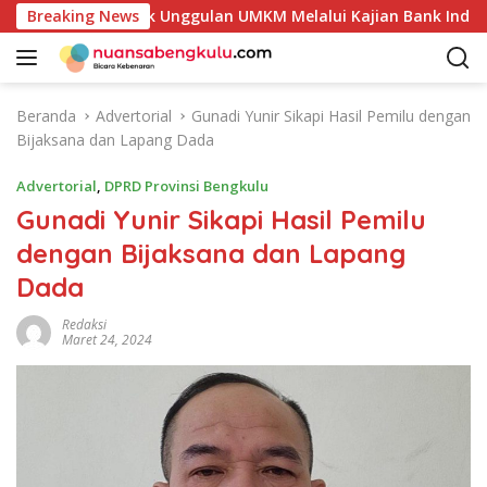
L
 Potensi Produk Unggulan UMKM Melalui Kajian Bank Indonesia
Breaking News
a
n
g
s
Beranda
Advertorial
Gunadi Yunir Sikapi Hasil Pemilu dengan
u
Bijaksana dan Lapang Dada
n
g
Advertorial
,
DPRD Provinsi Bengkulu
k
Gunadi Yunir Sikapi Hasil Pemilu
e
dengan Bijaksana dan Lapang
k
o
Dada
n
t
Redaksi
Maret 24, 2024
e
n