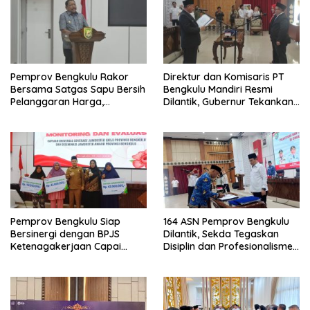
Pemprov Bengkulu Rakor
Direktur dan Komisaris PT
Bersama Satgas Sapu Bersih
Bengkulu Mandiri Resmi
Pelanggaran Harga,
Dilantik, Gubernur Tekankan
Keamanan, dan Mutu
Pentingnya Inovasi
Pangan, Harga TBS Sawit
Masih Jadi Sorotan
Pemprov Bengkulu Siap
164 ASN Pemprov Bengkulu
Bersinergi dengan BPJS
Dilantik, Sekda Tegaskan
Ketenagakerjaan Capai
Disiplin dan Profesionalisme
Target Universal Coverage
Aparatur
Jamsostek