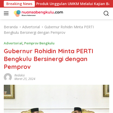
L
etakan Potensi Produk Unggulan UMKM Melalui Kajian Bank Ind
Breaking News
a
n
g
s
Beranda
Advertorial
Gubernur Rohidin Minta PERTI
u
Bengkulu Bersinergi dengan Pemprov
n
g
Advertorial
,
Pemprov Bengkulu
k
Gubernur Rohidin Minta PERTI
e
Bengkulu Bersinergi dengan
k
o
Pemprov
n
t
Redaksi
Maret 25, 2024
e
n