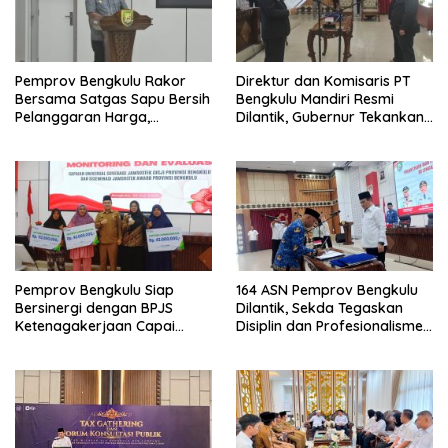
Pemprov Bengkulu Rakor
Direktur dan Komisaris PT
Bersama Satgas Sapu Bersih
Bengkulu Mandiri Resmi
Pelanggaran Harga,
Dilantik, Gubernur Tekankan
Keamanan, dan Mutu
Pentingnya Inovasi
Pangan, Harga TBS Sawit
Masih Jadi Sorotan
Pemprov Bengkulu Siap
164 ASN Pemprov Bengkulu
Bersinergi dengan BPJS
Dilantik, Sekda Tegaskan
Ketenagakerjaan Capai
Disiplin dan Profesionalisme
Target Universal Coverage
Aparatur
Jamsostek