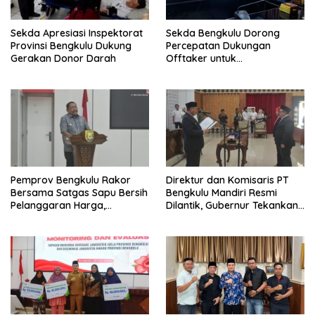
Sekda Apresiasi Inspektorat
Sekda Bengkulu Dorong
Provinsi Bengkulu Dukung
Percepatan Dukungan
Gerakan Donor Darah
Offtaker untuk
Pembangunan TPST Regional
Pemprov Bengkulu Rakor
Direktur dan Komisaris PT
Bersama Satgas Sapu Bersih
Bengkulu Mandiri Resmi
Pelanggaran Harga,
Dilantik, Gubernur Tekankan
Keamanan, dan Mutu
Pentingnya Inovasi
Pangan, Harga TBS Sawit
Masih Jadi Sorotan