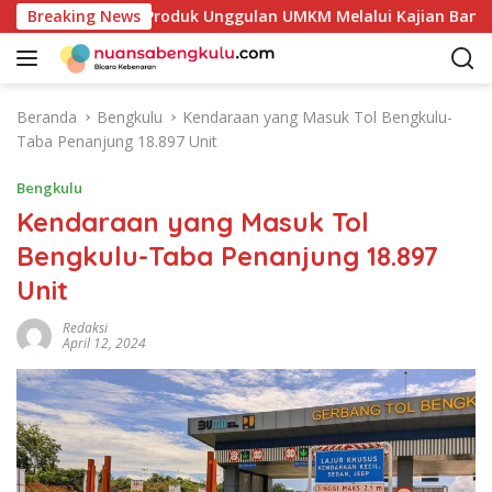
L
takan Potensi Produk Unggulan UMKM Melalui Kajian Bank Ind
Breaking News
a
n
g
s
Beranda
Bengkulu
Kendaraan yang Masuk Tol Bengkulu-
u
Taba Penanjung 18.897 Unit
n
g
Bengkulu
k
Kendaraan yang Masuk Tol
e
Bengkulu-Taba Penanjung 18.897
k
o
Unit
n
t
Redaksi
April 12, 2024
e
n