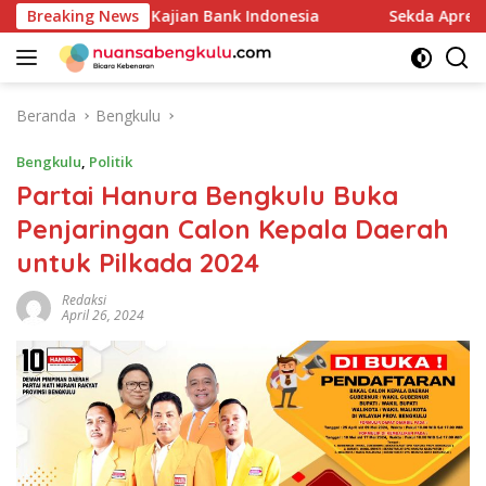
Langsung
Melalui Kajian Bank Indonesia
Breaking News
Sekda Apresiasi Inspek
ke
konten
Beranda
Bengkulu
Bengkulu
,
Politik
Partai Hanura Bengkulu Buka
Penjaringan Calon Kepala Daerah
untuk Pilkada 2024
Redaksi
April 26, 2024