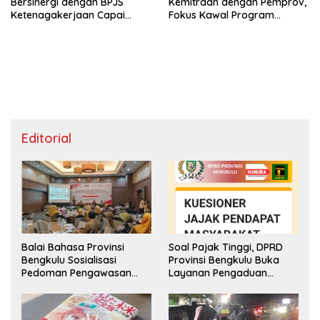
Bersinergi dengan BPJS
Kemitraan dengan Pemprov,
Ketenagakerjaan Capai
Fokus Kawal Program
Target Universal Coverage
Pembangunan
Jamsostek
Editorial
Balai Bahasa Provinsi
Soal Pajak Tinggi, DPRD
Bengkulu Sosialisasi
Provinsi Bengkulu Buka
Pedoman Pengawasan
Layanan Pengaduan
Penggunaan Bahasa
Masyarakat
Indonesia