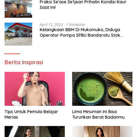
Fraksi Se’ase Se’ijean Prihatin Kondisi Kaur
Saat Ini!
April 13, 2022
1 Komentar
Kelangkaan BBM Di Mukomuko, Diduga
Operator Pompa SPBU Bandaratu Stok
Minyak Sendiri
Berita Inspirasi
Tips Untuk Pemula Belajar
Lima Minuman Ini Bisa
Merias
Turunkan Berat Badanmu