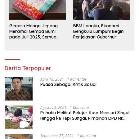
Gegara Manga Jepang
BBM Langka, Ekonomi
Meramal Gempa Bumi
Bengkulu Lumpuh! Begini
pada Juli 2025, Semua
Penjelasan Gubernur
Jadi Heboh
Berita Terpopuler
April 18, 2021
1 Komentar
Puasa Sebagai Kritik Sosial
Agustus 3, 2021
1 Komentar
Prihatin Melihat Pelajar Kaur Mencari Sinyal
Hingga ke Tepi Sungai, Pimpinan DPD RI:
Pemerintah Setempat Mesti Segera
Bertindak
September 27, 2021
1 Komentar