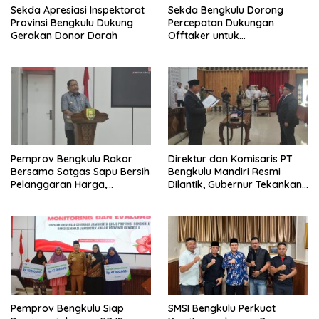
Sekda Apresiasi Inspektorat
Sekda Bengkulu Dorong
Provinsi Bengkulu Dukung
Percepatan Dukungan
Gerakan Donor Darah
Offtaker untuk
Pembangunan TPST Regional
Pemprov Bengkulu Rakor
Direktur dan Komisaris PT
Bersama Satgas Sapu Bersih
Bengkulu Mandiri Resmi
Pelanggaran Harga,
Dilantik, Gubernur Tekankan
Keamanan, dan Mutu
Pentingnya Inovasi
Pangan, Harga TBS Sawit
Masih Jadi Sorotan
Pemprov Bengkulu Siap
SMSI Bengkulu Perkuat