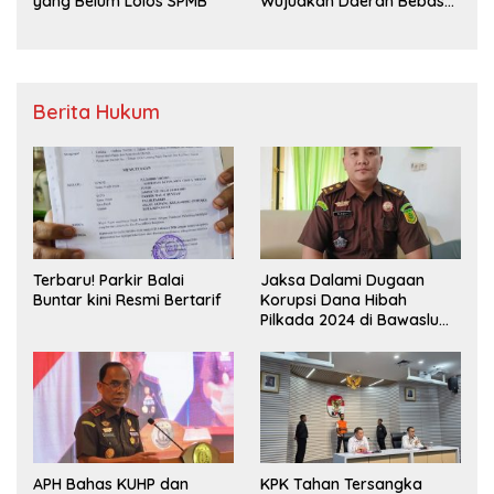
yang Belum Lolos SPMB
Wujudkan Daerah Bebas
Sampah
Berita Hukum
Terbaru! Parkir Balai
Jaksa Dalami Dugaan
Buntar kini Resmi Bertarif
Korupsi Dana Hibah
Pilkada 2024 di Bawaslu
Kaur
APH Bahas KUHP dan
KPK Tahan Tersangka