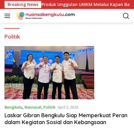
L
Petakan Potensi Produk Unggulan UMKM Melalui Kajian Bank I
Breaking News
a
n
g
s
u
Politik
n
g
k
e
k
o
n
t
e
n
Bengkulu
,
Nasional
,
Politik
April 5, 2026
Laskar Gibran Bengkulu Siap Memperkuat Peran
dalam Kegiatan Sosial dan Kebangsaan