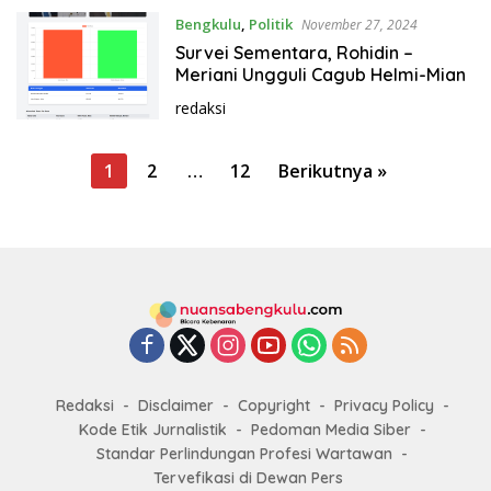
Bengkulu
,
Politik
November 27, 2024
Survei Sementara, Rohidin –
Meriani Ungguli Cagub Helmi-Mian
redaksi
P
1
2
…
12
Berikutnya »
a
g
i
n
a
s
i
Redaksi
Disclaimer
Copyright
Privacy Policy
p
Kode Etik Jurnalistik
Pedoman Media Siber
o
Standar Perlindungan Profesi Wartawan
s
Tervefikasi di Dewan Pers