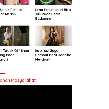
 Untuk Pemula
Lima Minuman Ini Bisa
jar Merias
Turunkan Berat
Badanmu
ni Teknik Off Shoe
Inspirasi Gaya
ting Pada
Rambut Baru Radhika
grafi
Merchant
anan Masyarakat
utar
o