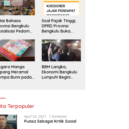
lai Bahasa
Soal Pajak Tinggi,
ovinsi Bengkulu
DPRD Provinsi
sialisasi Pedoman
Bengkulu Buka
engawasan
Layanan
enggunaan
Pengaduan
hasa Indonesia
Masyarakat
egara Manga
BBM Langka,
epang Meramal
Ekonomi Bengkulu
empa Bumi pada
Lumpuh! Begini
li 2025, Semua
Penjelasan
di Heboh
Gubernur
ita Terpopuler
April 18, 2021
1 Komentar
Puasa Sebagai Kritik Sosial