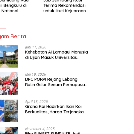
li Bengkulu di
Terima Rekomendasi
 National
untuk Ikuti Kejuaraan
mpionship 2026
Nasional Garuda Anak
arta
Nusantara 2026
am Berita
Juni 11, 2026
Kehebatan AI Lampaui Manusia
di Ujian Masuk Universitas
Tersulit Jepang
Mei 19, 2026
DPC PORPI Rejang Lebong
Rutin Gelar Senam Pernapasan
di Setia Negara Curup
April 18, 2026
Graha Koi Hadirkan Ikan Koi
Berkualitas, Harga Terjangkau
untuk Semua Kalangan
November 4, 2025
Film SUNSET SUNRINSE Jadi