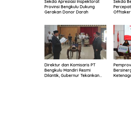
Sekda Apresiasi Inspektorat
Sekda B
Provinsi Bengkulu Dukung
Percepa
Gerakan Donor Darah
Offtake
TPST Reg
Direktur dan Komisaris PT
Pemprov
Bengkulu Mandiri Resmi
Bersiner
Dilantik, Gubernur Tekankan
Ketenaga
Pentingnya Inovasi
Universa