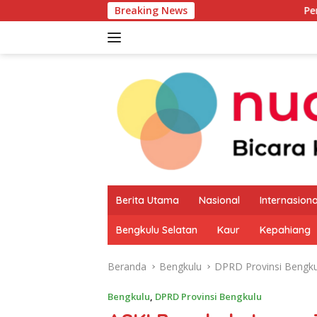
Langsung
Breaking News
Pemkab Kaur Mulai 
ke
konten
Berita Utama
Nasional
Internasiona
Bengkulu Selatan
Kaur
Kepahiang
Beranda
Bengkulu
DPRD Provinsi Bengku
Bengkulu
,
DPRD Provinsi Bengkulu