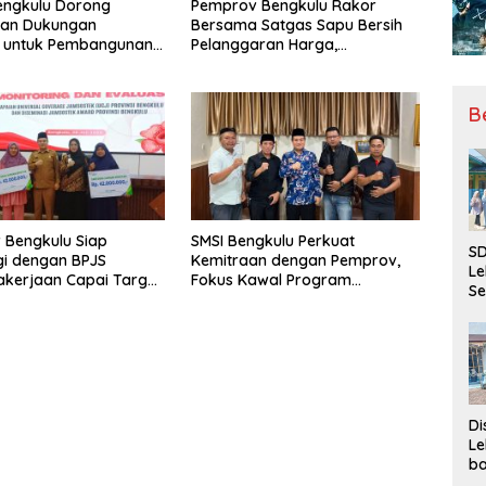
engkulu Dorong
Pemprov Bengkulu Rakor
tan Dukungan
Bersama Satgas Sapu Bersih
r untuk Pembangunan
Pelanggaran Harga,
ional
Keamanan, dan Mutu Pangan,
Harga TBS Sawit Masih Jadi
Sorotan
B
 Bengkulu Siap
SMSI Bengkulu Perkuat
SD
gi dengan BPJS
Kemitraan dengan Pemprov,
Le
kerjaan Capai Target
Fokus Kawal Program
Se
l Coverage Jamsostek
Pembangunan
da
Bu
Ka
Ja
Di
Le
ba
Be