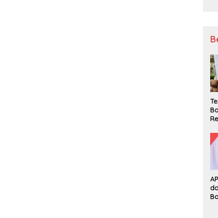
B
Te
Ba
Re
A
d
B