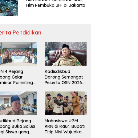
Film Pembuka JFF di Jakarta
erita Pendidikan
N 4 Rejang
Kadisdikbud
bong Gelar
Dorong Semangat
minar Parenting
Peserta OSN 2026
n Deklarasi Anti-
Demi Raih Prestasi
llying,
disdikbud: Patut
di Contoh
sdikbud Rejang
Mahasiswa UGM
bong Buka Solusi
KKN di Kaur, Bupati
gi Siswa yang
Titip Misi Wujudkan
lum Lolos SPMB
Daerah Bebas