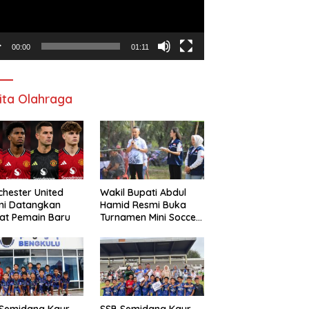
00:00
01:11
ita Olahraga
hester United
Wakil Bupati Abdul
mi Datangkan
Hamid Resmi Buka
at Pemain Baru
Turnamen Mini Soccer
Awat Mata Cup VI
 Semidang Kaur
SSB Semidang Kaur