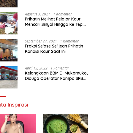
Agustus 3, 2021
1 Komentar
Prihatin Melihat Pelajar Kaur
Mencari Sinyal Hingga ke Tepi
Sungai, Pimpinan DPD RI:
Pemerintah Setempat Mesti
Segera Bertindak
September 27, 2021
1 Komentar
Fraksi Se’ase Se’ijean Prihatin
Kondisi Kaur Saat Ini!
April 13, 2022
1 Komentar
Kelangkaan BBM Di Mukomuko,
Diduga Operator Pompa SPBU
Bandaratu Stok Minyak Sendiri
ita Inspirasi