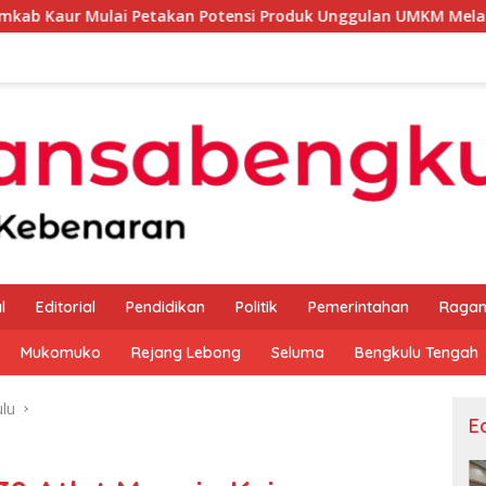
Petakan Potensi Produk Unggulan UMKM Melalui Kajian Bank In
l
Editorial
Pendidikan
Politik
Pemerintahan
Raga
Mukomuko
Rejang Lebong
Seluma
Bengkulu Tengah
lu
Ed