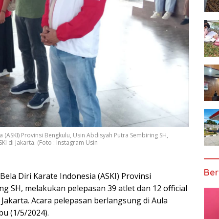
 (ASKI) Provinsi Bengkulu, Usin Abdisyah Putra Sembiring SH,
I di Jakarta. (Foto : Instagram Usin
Ber
la Diri Karate Indonesia (ASKI) Provinsi
g SH, melakukan pelepasan 39 atlet dan 12 official
Jakarta. Acara pelepasan berlangsung di Aula
u (1/5/2024).