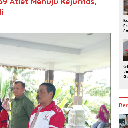
9 Atlet Menuju Kejurnas,
i
Ba
Pr
So
P
P
Ba
G
J
G
Ju
Ja
Ber