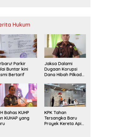
Sampah
erita Hukum
rbaru! Parkir
Jaksa Dalami
lai Buntar kini
Dugaan Korupsi
smi Bertarif
Dana Hibah Pilkada
2024 di Bawaslu
Kaur
PH Bahas KUHP
KPK Tahan
an KUHAP yang
Tersangka Baru
aru
Proyek Kereta Api
Medan