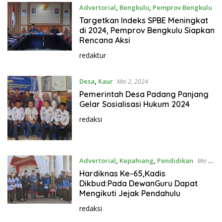
Advertorial
,
Bengkulu
,
Pemprov Bengkulu
Mei 2, 2024
Targetkan Indeks SPBE Meningkat
di 2024, Pemprov Bengkulu Siapkan
Rencana Aksi
redaktur
Desa
,
Kaur
Mei 2, 2024
Pemerintah Desa Padang Panjang
Gelar Sosialisasi Hukum 2024
redaksi
Advertorial
,
Kepahiang
,
Pendidikan
Mei 2,
2024
Hardiknas Ke-65,Kadis
Dikbud:Pada DewanGuru Dapat
Mengikuti Jejak Pendahulu
redaksi