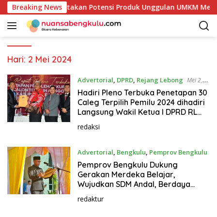
L
ab Kaur Mulai Petakan Potensi Produk Unggulan UMKM Melalui 
Breaking News
a
n
g
s
u
Hari:
2 Mei 2024
n
g
Advertorial
,
DPRD
,
Rejang Lebong
Mei 2,
k
2024
Hadiri Pleno Terbuka Penetapan 30
e
Caleg Terpilih Pemilu 2024 dihadiri
k
Langsung Wakil Ketua I DPRD RL
Berikan
o
redaksi
n
t
Advertorial
,
Bengkulu
,
Pemprov Bengkulu
e
Mei 2, 2024
n
Pemprov Bengkulu Dukung
Gerakan Merdeka Belajar,
Wujudkan SDM Andal, Berdaya
Saing Tinggi
redaktur