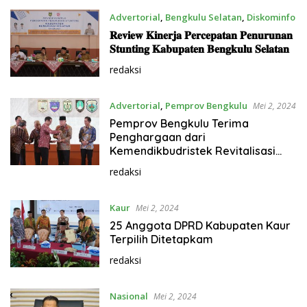
Advertorial
,
Bengkulu Selatan
,
Diskominfo
Mei 2, 2024
𝐑𝐞𝐯𝐢𝐞𝐰 𝐊𝐢𝐧𝐞𝐫𝐣𝐚 𝐏𝐞𝐫𝐜𝐞𝐩𝐚𝐭𝐚𝐧 𝐏𝐞𝐧𝐮𝐫𝐮𝐧𝐚𝐧
𝐒𝐭𝐮𝐧𝐭𝐢𝐧𝐠 𝐊𝐚𝐛𝐮𝐩𝐚𝐭𝐞𝐧 𝐁𝐞𝐧𝐠𝐤𝐮𝐥𝐮 𝐒𝐞𝐥𝐚𝐭𝐚𝐧
redaksi
Advertorial
,
Pemprov Bengkulu
Mei 2, 2024
Pemprov Bengkulu Terima
Penghargaan dari
Kemendikbudristek Revitalisasi
Bahasa Daerah
redaksi
Kaur
Mei 2, 2024
25 Anggota DPRD Kabupaten Kaur
Terpilih Ditetapkam
redaksi
Nasional
Mei 2, 2024