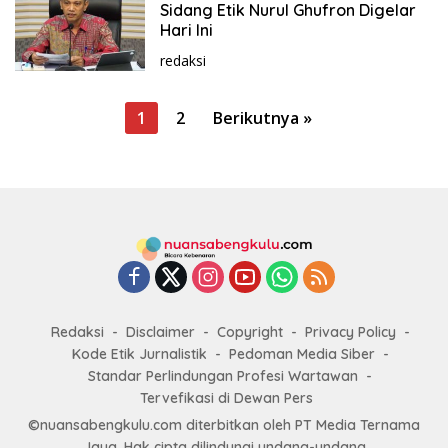
Sidang Etik Nurul Ghufron Digelar
Hari Ini
redaksi
P
1
2
Berikutnya »
a
g
i
n
a
s
i
Redaksi
Disclaimer
Copyright
Privacy Policy
p
Kode Etik Jurnalistik
Pedoman Media Siber
o
Standar Perlindungan Profesi Wartawan
s
Tervefikasi di Dewan Pers
©nuansabengkulu.com diterbitkan oleh PT Media Ternama
Jaya. Hak cipta dilindungi undang-undang