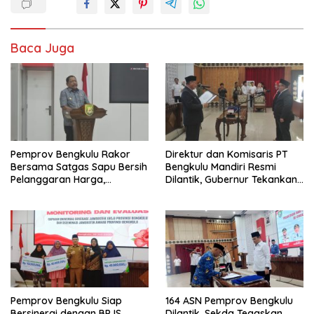
Baca Juga
Pemprov Bengkulu Rakor
Direktur dan Komisaris PT
Bersama Satgas Sapu Bersih
Bengkulu Mandiri Resmi
Pelanggaran Harga,
Dilantik, Gubernur Tekankan
Keamanan, dan Mutu
Pentingnya Inovasi
Pangan, Harga TBS Sawit
Masih Jadi Sorotan
Pemprov Bengkulu Siap
164 ASN Pemprov Bengkulu
Bersinergi dengan BPJS
Dilantik, Sekda Tegaskan