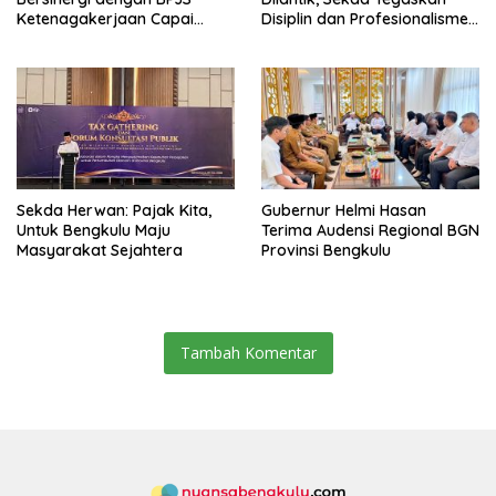
Ketenagakerjaan Capai
Disiplin dan Profesionalisme
Target Universal Coverage
Aparatur
Jamsostek
Sekda Herwan: Pajak Kita,
Gubernur Helmi Hasan
Untuk Bengkulu Maju
Terima Audensi Regional BGN
Masyarakat Sejahtera
Provinsi Bengkulu
Tambah Komentar