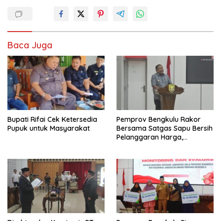
Baca Juga
Bupati Rifai Cek Ketersedia
Pemprov Bengkulu Rakor
Pupuk untuk Masyarakat
Bersama Satgas Sapu Bersih
Pelanggaran Harga,
Keamanan, dan Mutu
Pangan, Harga TBS Sawit
Masih Jadi Sorotan