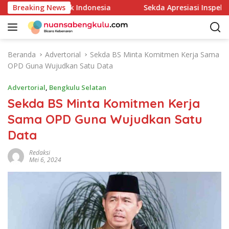
L
lui Kajian Bank Indonesia
Breaking News
Sekda Apresiasi Inspektora
a
n
g
s
Beranda
Advertorial
Sekda BS Minta Komitmen Kerja Sama
u
OPD Guna Wujudkan Satu Data
n
g
Advertorial
,
Bengkulu Selatan
k
Sekda BS Minta Komitmen Kerja
e
Sama OPD Guna Wujudkan Satu
k
o
Data
n
t
Redaksi
Mei 6, 2024
e
n