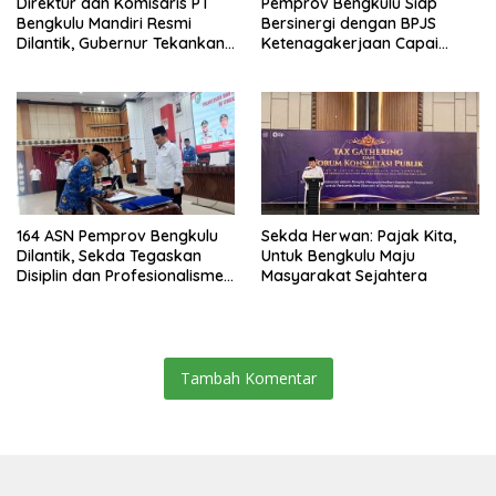
Direktur dan Komisaris PT
Pemprov Bengkulu Siap
Bengkulu Mandiri Resmi
Bersinergi dengan BPJS
Dilantik, Gubernur Tekankan
Ketenagakerjaan Capai
Pentingnya Inovasi
Target Universal Coverage
Jamsostek
164 ASN Pemprov Bengkulu
Sekda Herwan: Pajak Kita,
Dilantik, Sekda Tegaskan
Untuk Bengkulu Maju
Disiplin dan Profesionalisme
Masyarakat Sejahtera
Aparatur
Tambah Komentar