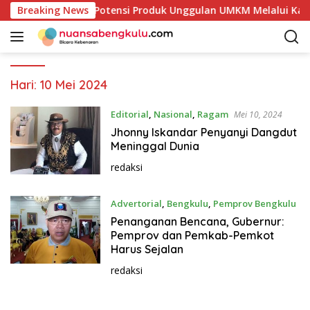
L
ur Mulai Petakan Potensi Produk Unggulan UMKM Melalui Kajia
Breaking News
a
n
g
s
u
Hari:
10 Mei 2024
n
g
Editorial
,
Nasional
,
Ragam
Mei 10, 2024
k
Jhonny Iskandar Penyanyi Dangdut
e
Meninggal Dunia
k
redaksi
o
n
Advertorial
,
Bengkulu
,
Pemprov Bengkulu
t
e
Mei 10, 2024
Penanganan Bencana, Gubernur:
n
Pemprov dan Pemkab-Pemkot
Harus Sejalan
redaksi