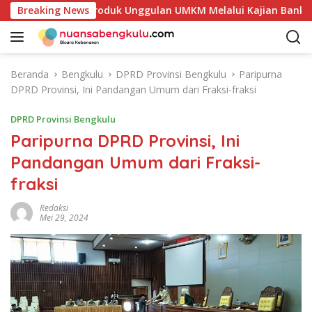
L
kan Potensi Produk Unggulan UMKM Melalui Kajian Bank Indon
Breaking News
a
n
g
s
Beranda
Bengkulu
DPRD Provinsi Bengkulu
Paripurna
u
DPRD Provinsi, Ini Pandangan Umum dari Fraksi-fraksi
n
g
DPRD Provinsi Bengkulu
k
Paripurna DPRD Provinsi, Ini
e
Pandangan Umum dari Fraksi-
k
o
fraksi
n
t
Redaksi
Mei 29, 2024
e
n