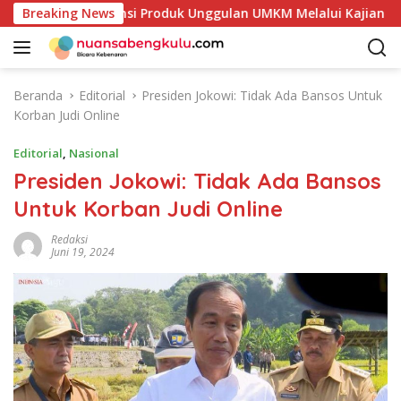
L
 Petakan Potensi Produk Unggulan UMKM Melalui Kajian Bank 
Breaking News
a
n
g
s
Beranda
Editorial
Presiden Jokowi: Tidak Ada Bansos Untuk
u
Korban Judi Online
n
g
Editorial
,
Nasional
k
Presiden Jokowi: Tidak Ada Bansos
e
Untuk Korban Judi Online
k
o
Redaksi
n
Juni 19, 2024
t
e
n