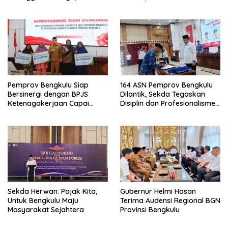
Keamanan, dan Mutu
Pentingnya Inovasi
Pangan, Harga TBS Sawit
Masih Jadi Sorotan
Pemprov Bengkulu Siap
164 ASN Pemprov Bengkulu
Bersinergi dengan BPJS
Dilantik, Sekda Tegaskan
Ketenagakerjaan Capai
Disiplin dan Profesionalisme
Target Universal Coverage
Aparatur
Jamsostek
Sekda Herwan: Pajak Kita,
Gubernur Helmi Hasan
Untuk Bengkulu Maju
Terima Audensi Regional BGN
Masyarakat Sejahtera
Provinsi Bengkulu