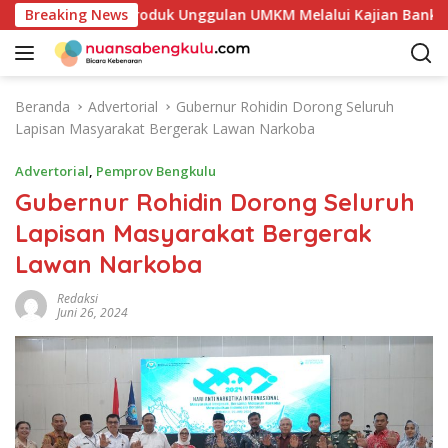
L
kan Potensi Produk Unggulan UMKM Melalui Kajian Bank Indone
Breaking News
a
n
g
s
Beranda
Advertorial
Gubernur Rohidin Dorong Seluruh
u
Lapisan Masyarakat Bergerak Lawan Narkoba
n
g
Advertorial
,
Pemprov Bengkulu
k
Gubernur Rohidin Dorong Seluruh
e
Lapisan Masyarakat Bergerak
k
o
Lawan Narkoba
n
t
Redaksi
Juni 26, 2024
e
n