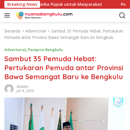
L
ifai Cek Ketersedia Pupuk untuk Masyarakat
Breaking News
Polres Re
a
n
g
s
Beranda
Advertorial
Sambut 35 Pemuda Hebat: Pertukaran
u
Pemuda antar Provinsi Bawa Semangat Baru ke Bengkulu
n
g
Advertorial
,
Pemprov Bengkulu
k
Sambut 35 Pemuda Hebat:
e
Pertukaran Pemuda antar Provinsi
k
o
Bawa Semangat Baru ke Bengkulu
n
t
Redaksi
Juli 4, 2024
e
n