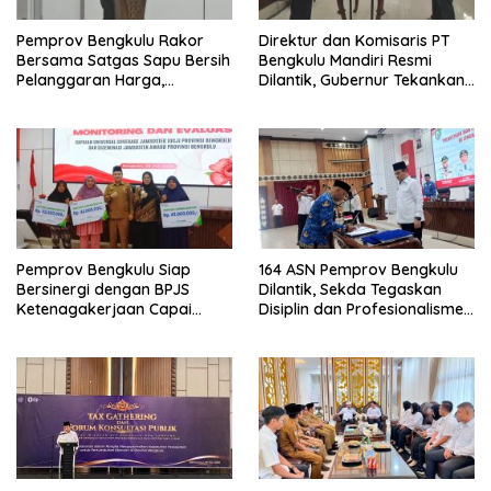
Pemprov Bengkulu Rakor
Direktur dan Komisaris PT
Bersama Satgas Sapu Bersih
Bengkulu Mandiri Resmi
Pelanggaran Harga,
Dilantik, Gubernur Tekankan
Keamanan, dan Mutu
Pentingnya Inovasi
Pangan, Harga TBS Sawit
Masih Jadi Sorotan
Pemprov Bengkulu Siap
164 ASN Pemprov Bengkulu
Bersinergi dengan BPJS
Dilantik, Sekda Tegaskan
Ketenagakerjaan Capai
Disiplin dan Profesionalisme
Target Universal Coverage
Aparatur
Jamsostek