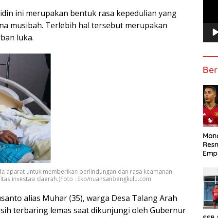
din ini merupakan bentuk rasa kepedulian yang
na musibah. Terlebih hal tersebut merupakan
ban luka.
Ber
Manc
Res
Emp
da aparat untuk memberikan perlindungan dan rasa keamanan
tas investasi daerah.(Foto : Eko/nuansanbengkulu.com
santo alias Muhar (35), warga Desa Talang Arah
masih terbaring lemas saat dikunjungi oleh Gubernur
SSB