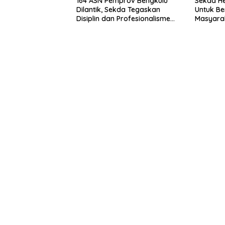
164 ASN Pemprov Bengkulu
Sekda He
Dilantik, Sekda Tegaskan
Untuk Be
Disiplin dan Profesionalisme
Masyarak
Aparatur