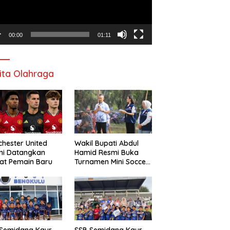
00:00
01:11
ita Olahraga
hester United
Wakil Bupati Abdul
mi Datangkan
Hamid Resmi Buka
at Pemain Baru
Turnamen Mini Soccer
Awat Mata Cup VI
 Semidang Kaur
SSB Semidang Kaur