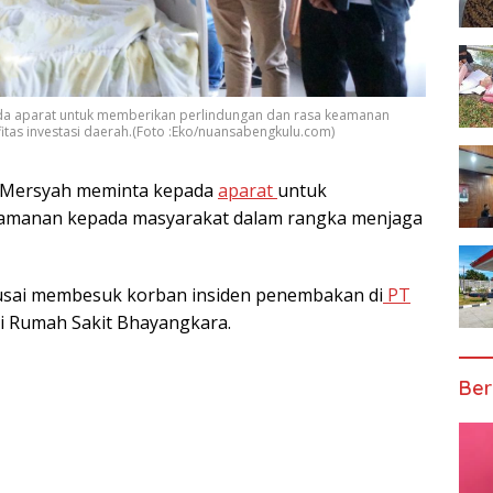
da aparat untuk memberikan perlindungan dan rasa keamanan
tas investasi daerah.(Foto :Eko/nuansabengkulu.com)
 Mersyah meminta kepada
aparat
untuk
eamanan kepada masyarakat dalam rangka menjaga
 usai membesuk korban insiden penembakan di
PT
di Rumah Sakit Bhayangkara.
Ber