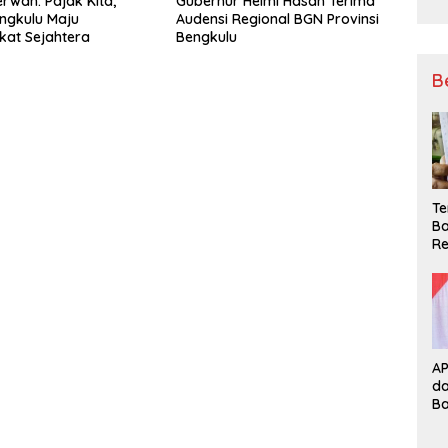
rwan: Pajak Kita,
Gubernur Helmi Hasan Terima
ngkulu Maju
Audensi Regional BGN Provinsi
at Sejahtera
Bengkulu
B
Te
Ba
Re
A
d
B