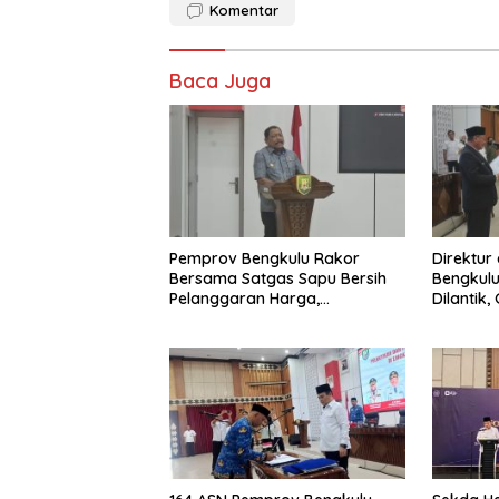
Komentar
Baca Juga
Pemprov Bengkulu Rakor
Direktur
Bersama Satgas Sapu Bersih
Bengkulu
Pelanggaran Harga,
Dilantik
Keamanan, dan Mutu Pangan,
Pentingn
Harga TBS Sawit Masih Jadi
Sorotan