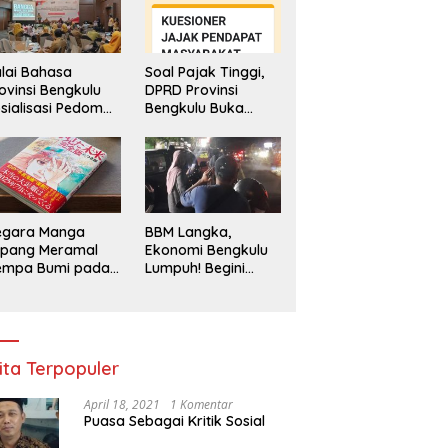
lai Bahasa
Soal Pajak Tinggi,
ovinsi Bengkulu
DPRD Provinsi
sialisasi Pedoman
Bengkulu Buka
engawasan
Layanan
enggunaan
Pengaduan
hasa Indonesia
Masyarakat
egara Manga
BBM Langka,
epang Meramal
Ekonomi Bengkulu
empa Bumi pada
Lumpuh! Begini
li 2025, Semua
Penjelasan
di Heboh
Gubernur
ita Terpopuler
April 18, 2021
1 Komentar
Puasa Sebagai Kritik Sosial