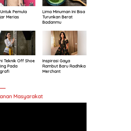
 Untuk Pemula
Lima Minuman Ini Bisa
jar Merias
Turunkan Berat
Badanmu
ni Teknik Off Shoe
Inspirasi Gaya
ting Pada
Rambut Baru Radhika
grafi
Merchant
anan Masyarakat
utar
o