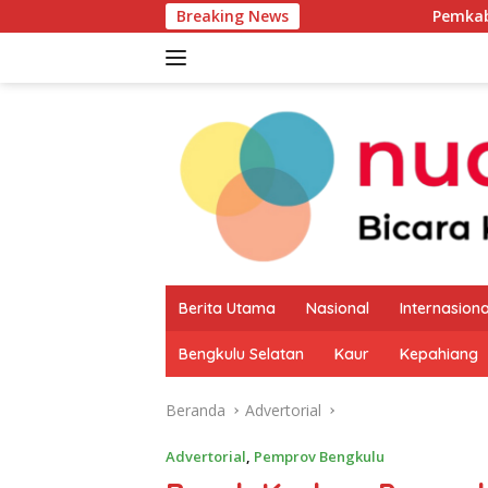
Langsung
Breaking News
Pemkab Kaur Mulai Petak
ke
konten
Berita Utama
Nasional
Internasiona
Bengkulu Selatan
Kaur
Kepahiang
Beranda
Advertorial
Advertorial
,
Pemprov Bengkulu