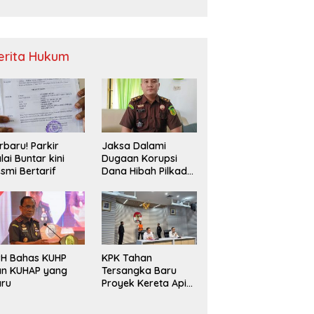
Sampah
erita Hukum
rbaru! Parkir
Jaksa Dalami
lai Buntar kini
Dugaan Korupsi
smi Bertarif
Dana Hibah Pilkada
2024 di Bawaslu
Kaur
PH Bahas KUHP
KPK Tahan
an KUHAP yang
Tersangka Baru
aru
Proyek Kereta Api
Medan