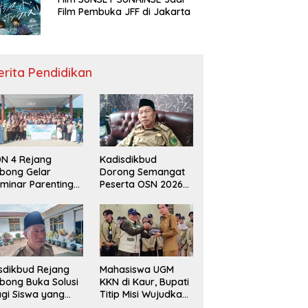
Film Pembuka JFF di Jakarta
erita Pendidikan
N 4 Rejang
Kadisdikbud
bong Gelar
Dorong Semangat
minar Parenting
Peserta OSN 2026
n Deklarasi Anti-
Demi Raih Prestasi
llying,
disdikbud: Patut
di Contoh
sdikbud Rejang
Mahasiswa UGM
bong Buka Solusi
KKN di Kaur, Bupati
gi Siswa yang
Titip Misi Wujudkan
lum Lolos SPMB
Daerah Bebas