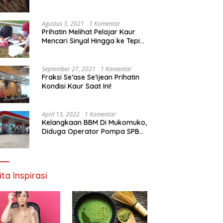
Agustus 3, 2021
1 Komentar
Prihatin Melihat Pelajar Kaur
Mencari Sinyal Hingga ke Tepi
Sungai, Pimpinan DPD RI:
Pemerintah Setempat Mesti
Segera Bertindak
September 27, 2021
1 Komentar
Fraksi Se’ase Se’ijean Prihatin
Kondisi Kaur Saat Ini!
April 13, 2022
1 Komentar
Kelangkaan BBM Di Mukomuko,
Diduga Operator Pompa SPBU
Bandaratu Stok Minyak Sendiri
ita Inspirasi