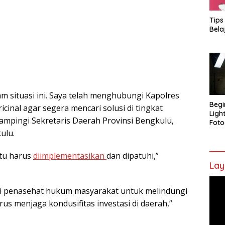
Tips
Bela
 situasi ini. Saya telah menghubungi Kapolres
Begi
cinal agar segera mencari solusi di tingkat
Ligh
ampingi Sekretaris Daerah Provinsi Bengkulu,
Foto
ulu.
itu harus
diimplementasikan
dan dipatuhi,”
Lay
Pem
i penasehat hukum masyarakat untuk melindungi
Vide
arus menjaga kondusifitas investasi di daerah,”