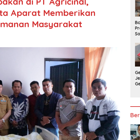
kan di PT Agricinal,
nta Aparat Memberikan
amanan Masyarakat
Ba
Pr
So
P
P
Ba
G
J
G
Ju
Ja
Ber