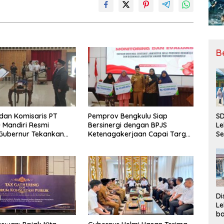
B
 dan Komisaris PT
Pemprov Bengkulu Siap
SD
 Mandiri Resmi
Bersinergi dengan BPJS
Le
, Gubernur Tekankan
Ketenagakerjaan Capai Target
Se
ya Inovasi
Universal Coverage Jamsostek
da
Bu
Ka
Ja
Di
Le
ba
Be