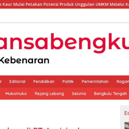
an Potensi Produk Unggulan UMKM Melalui Kajian Bank Indone
l
Editorial
Pendidikan
Politik
Pemerintahan
Raga
Mukomuko
Rejang Lebong
Seluma
Bengkulu Tengah
Ed