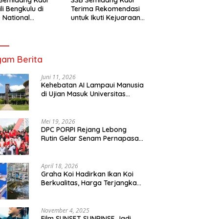
li Bengkulu di
Terima Rekomendasi
 National
untuk Ikuti Kejuaraan
mpionship 2026
Nasional Garuda Anak
arta
Nusantara 2026
am Berita
Juni 11, 2026
Kehebatan AI Lampaui Manusia
di Ujian Masuk Universitas
Tersulit Jepang
Mei 19, 2026
DPC PORPI Rejang Lebong
Rutin Gelar Senam Pernapasan
di Setia Negara Curup
April 18, 2026
Graha Koi Hadirkan Ikan Koi
Berkualitas, Harga Terjangkau
untuk Semua Kalangan
November 4, 2025
Film SUNSET SUNRINSE Jadi