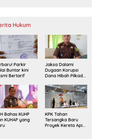
Sampah
erita Hukum
rbaru! Parkir
Jaksa Dalami
lai Buntar kini
Dugaan Korupsi
smi Bertarif
Dana Hibah Pilkada
2024 di Bawaslu
Kaur
PH Bahas KUHP
KPK Tahan
an KUHAP yang
Tersangka Baru
aru
Proyek Kereta Api
Medan