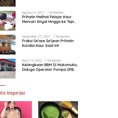
Agustus 3, 2021
1 Komentar
Prihatin Melihat Pelajar Kaur
Mencari Sinyal Hingga ke Tepi
Sungai, Pimpinan DPD RI:
Pemerintah Setempat Mesti
Segera Bertindak
September 27, 2021
1 Komentar
Fraksi Se’ase Se’ijean Prihatin
Kondisi Kaur Saat Ini!
April 13, 2022
1 Komentar
Kelangkaan BBM Di Mukomuko,
Diduga Operator Pompa SPBU
Bandaratu Stok Minyak Sendiri
ita Inspirasi