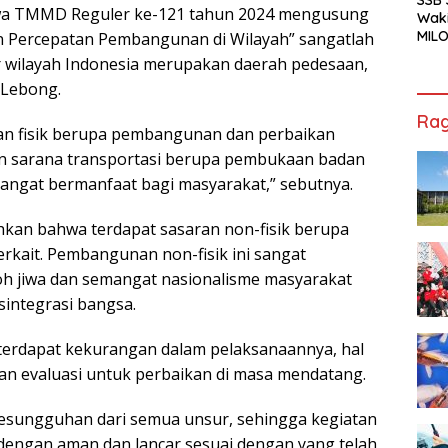
a TMMD Reguler ke-121 tahun 2024 mengusung
Waki
MILO
Percepatan Pembangunan di Wilayah” sangatlah
Cha
 wilayah Indonesia merupakan daerah pedesaan,
Jak
 Lebong.
Rag
an fisik berupa pembangunan dan perbaikan
an sarana transportasi berupa pembukaan badan
sangat bermanfaat bagi masyarakat,” sebutnya.
hkan bahwa terdapat sasaran non-fisik berupa
erkait. Pembangunan non-fisik ini sangat
 jiwa dan semangat nasionalisme masyarakat
integrasi bangsa.
 terdapat kekurangan dalam pelaksanaannya, hal
an evaluasi untuk perbaikan di masa mendatang.
kesungguhan dari semua unsur, sehingga kegiatan
dengan aman dan lancar sesuai dengan yang telah