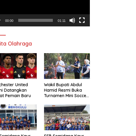
00:00
01:11
ita Olahraga
hester United
Wakil Bupati Abdul
mi Datangkan
Hamid Resmi Buka
at Pemain Baru
Turnamen Mini Soccer
Awat Mata Cup VI
 Semidang Kaur
SSB Semidang Kaur