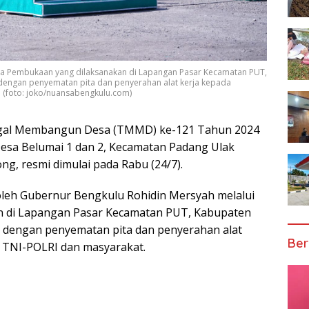
ra Pembukaan yang dilaksanakan di Lapangan Pasar Kecamatan PUT,
 dengan penyematan pita dan penyerahan alat kerja kepada
 (foto: joko/nuansabengkulu.com)
al Membangun Desa (TMMD) ke-121 Tahun 2024
Desa Belumai 1 dan 2, Kecamatan Padang Ulak
g, resmi dimulai pada Rabu (24/7).
oleh Gubernur Bengkulu Rohidin Mersyah melalui
 di Lapangan Pasar Kecamatan PUT, Kabupaten
i dengan penyematan pita dan penyerahan alat
Ber
 TNI-POLRI dan masyarakat.