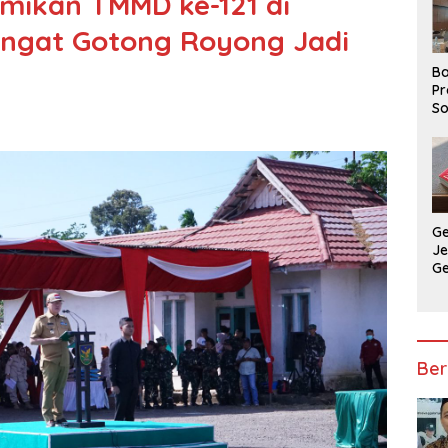
mikan TMMD ke-121 di
ngat Gotong Royong Jadi
Ba
Pr
So
P
P
Ba
G
J
G
Ju
Ja
Ber