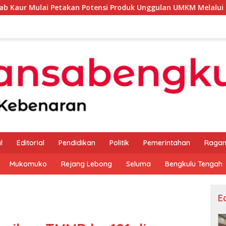
kan Potensi Produk Unggulan UMKM Melalui Kajian Bank Indone
l
Editorial
Pendidikan
Politik
Pemerintahan
Raga
Mukomuko
Rejang Lebong
Seluma
Bengkulu Tengah
Ed