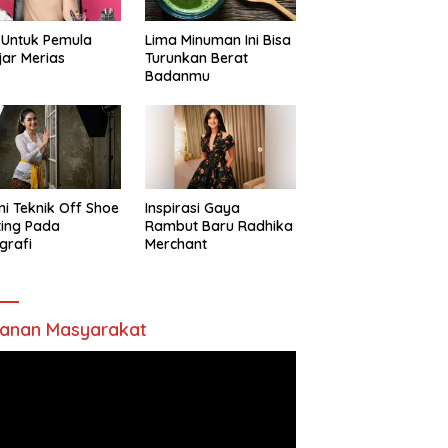
 Untuk Pemula
Lima Minuman Ini Bisa
jar Merias
Turunkan Berat
Badanmu
ni Teknik Off Shoe
Inspirasi Gaya
ting Pada
Rambut Baru Radhika
grafi
Merchant
anan Masyarakat
utar
o