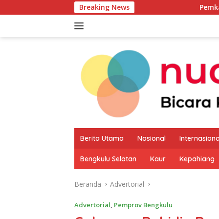
Langsung
Breaking News
Pemkab Kaur Mulai Peta
ke
konten
Berita Utama
Nasional
Internasiona
Bengkulu Selatan
Kaur
Kepahiang
Beranda
Advertorial
Advertorial
,
Pemprov Bengkulu