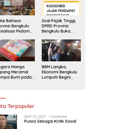
lai Bahasa
Soal Pajak Tinggi,
ovinsi Bengkulu
DPRD Provinsi
sialisasi Pedoman
Bengkulu Buka
engawasan
Layanan
enggunaan
Pengaduan
hasa Indonesia
Masyarakat
egara Manga
BBM Langka,
epang Meramal
Ekonomi Bengkulu
empa Bumi pada
Lumpuh! Begini
li 2025, Semua
Penjelasan
di Heboh
Gubernur
ita Terpopuler
April 18, 2021
1 Komentar
Puasa Sebagai Kritik Sosial