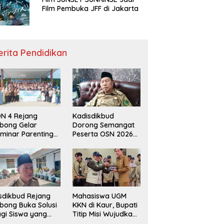
Film Pembuka JFF di Jakarta
erita Pendidikan
N 4 Rejang
Kadisdikbud
bong Gelar
Dorong Semangat
minar Parenting
Peserta OSN 2026
n Deklarasi Anti-
Demi Raih Prestasi
llying,
disdikbud: Patut
di Contoh
sdikbud Rejang
Mahasiswa UGM
bong Buka Solusi
KKN di Kaur, Bupati
gi Siswa yang
Titip Misi Wujudkan
lum Lolos SPMB
Daerah Bebas