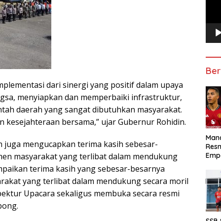
Ber
lementasi dari sinergi yang positif dalam upaya
sa, menyiapkan dan memperbaiki infrastruktur,
tah daerah yang sangat dibutuhkan masyarakat.
n kesejahteraan bersama,” ujar Gubernur Rohidin.
Manc
n juga mengucapkan terima kasih sebesar-
Res
Emp
men masyarakat yang terlibat dalam mendukung
ampaikan terima kasih yang sebesar-besarnya
akat yang terlibat dalam mendukung secara moril
nspektur Upacara sekaligus membuka secara resmi
bong.
SSB