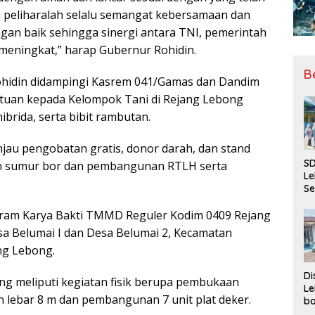
n peliharalah selalu semangat kebersamaan dan
gan baik sehingga sinergi antara TNI, pemerintah
meningkat,” harap Gubernur Rohidin.
B
hidin didampingi Kasrem 041/Gamas dan Dandim
uan kepada Kelompok Tani di Rejang Lebong
ibrida, serta bibit rambutan.
njau pengobatan gratis, donor darah, dan stand
SD
 sumur bor dan pembangunan RTLH serta
Le
Se
da
Bu
ogram Karya Bakti TMMD Reguler Kodim 0409 Rejang
Ka
sa Belumai I dan Desa Belumai 2, Kecamatan
Ja
ng Lebong.
Di
g meliputi kegiatan fisik berupa pembukaan
Le
 lebar 8 m dan pembangunan 7 unit plat deker.
ba
Be