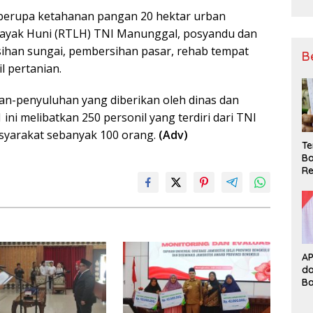
n berupa ketahanan pangan 20 hektar urban
ayak Huni (RTLH) TNI Manunggal, posyandu dan
han sungai, pembersihan pasar, rehab tempat
B
 pertanian.
an-penyuluhan yang diberikan oleh dinas dan
ini melibatkan 250 personil yang terdiri dari TNI
asyarakat sebanyak 100 orang.
(Adv)
Te
Ba
Re
A
d
B