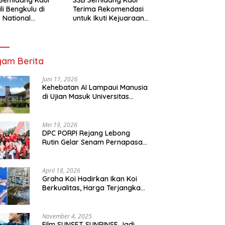
li Bengkulu di
Terima Rekomendasi
 National
untuk Ikuti Kejuaraan
mpionship 2026
Nasional Garuda Anak
arta
Nusantara 2026
am Berita
Juni 11, 2026
Kehebatan AI Lampaui Manusia
di Ujian Masuk Universitas
Tersulit Jepang
Mei 19, 2026
DPC PORPI Rejang Lebong
Rutin Gelar Senam Pernapasan
di Setia Negara Curup
April 18, 2026
Graha Koi Hadirkan Ikan Koi
Berkualitas, Harga Terjangkau
untuk Semua Kalangan
November 4, 2025
Film SUNSET SUNRINSE Jadi