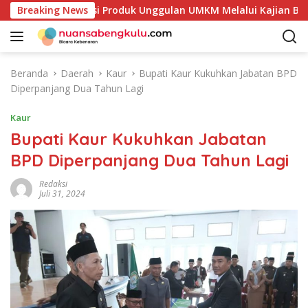
L
Petakan Potensi Produk Unggulan UMKM Melalui Kajian Bank I
Breaking News
a
n
g
s
Beranda
Daerah
Kaur
Bupati Kaur Kukuhkan Jabatan BPD
u
Diperpanjang Dua Tahun Lagi
n
g
Kaur
k
Bupati Kaur Kukuhkan Jabatan
e
BPD Diperpanjang Dua Tahun Lagi
k
o
Redaksi
n
Juli 31, 2024
t
e
n