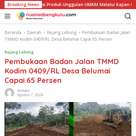
L
 Petakan Potensi Produk Unggulan UMKM Melalui Kajian Bank I
Breaking News
a
n
g
s
Beranda
Daerah
Rejang Lebong
Pembukaan Badan Jalan
u
TMMD Kodim 0409/RL Desa Belumai Capai 65 Persen
n
g
Rejang Lebong
k
Pembukaan Badan Jalan TMMD
e
Kodim 0409/RL Desa Belumai
k
o
Capai 65 Persen
n
t
Redaksi
Agustus 7, 2024
e
n