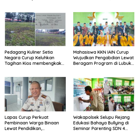
Terancam 15 Tahun Penjara
Ditangkap
Pedagang Kuliner Setia
Mahasiswa KKN IAIN Curup
Negara Curup Keluhkan
Wujudkan Pengabdian Lewat
Tagihan Kios membengkak
Beragam Program di Lubuk
dan Minimnya Fasilitas
Ubar
Lapas Curup Perkuat
Wakapolsek Selupu Rejang
Pembinaan Warga Binaan
Edukasi Bahaya Bullying di
Lewat Pendidikan,
Seminar Parenting SDN 4
Keterampilan, hingga
Rejang Lebong