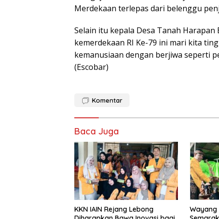
Merdekaan terlepas dari belenggu penj
Selain itu kepala Desa Tanah Harapa
kemerdekaan RI Ke-79 ini mari kita ti
kemanusiaan dengan berjiwa seperti pe
(Escobar)
Komentar
Baca Juga
KKN IAIN Rejang Lebong
Wayang K
Diharapkan Bawa Inovasi bagi
Semarak