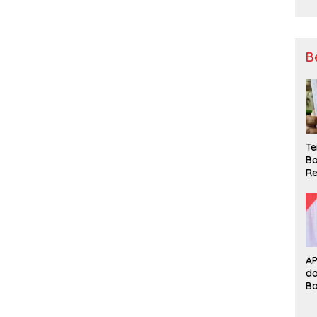
B
Te
Ba
Re
A
d
B