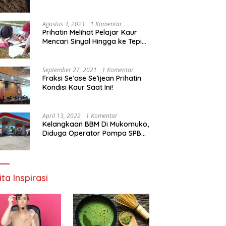
Agustus 3, 2021
1 Komentar
Prihatin Melihat Pelajar Kaur
Mencari Sinyal Hingga ke Tepi
Sungai, Pimpinan DPD RI:
Pemerintah Setempat Mesti
Segera Bertindak
September 27, 2021
1 Komentar
Fraksi Se’ase Se’ijean Prihatin
Kondisi Kaur Saat Ini!
April 13, 2022
1 Komentar
Kelangkaan BBM Di Mukomuko,
Diduga Operator Pompa SPBU
Bandaratu Stok Minyak Sendiri
ita Inspirasi