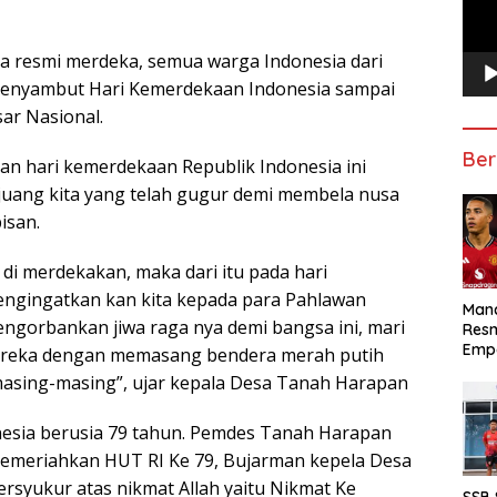
ia resmi merdeka, semua warga Indonesia dari
enyambut Hari Kemerdekaan Indonesia sampai
sar Nasional.
Ber
n hari kemerdekaan Republik Indonesia ini
uang kita yang telah gugur demi membela nusa
isan.
di merdekakan, maka dari itu pada hari
engingatkan kan kita kepada para Pahlawan
Manc
ngorbankan jiwa raga nya demi bangsa ini, mari
Res
Emp
ereka dengan memasang bendera merah putih
asing-masing”, ujar kepala Desa Tanah Harapan
esia berusia 79 tahun. Pemdes Tanah Harapan
meriahkan HUT RI Ke 79, Bujarman kepela Desa
syukur atas nikmat Allah yaitu Nikmat Ke
SSB