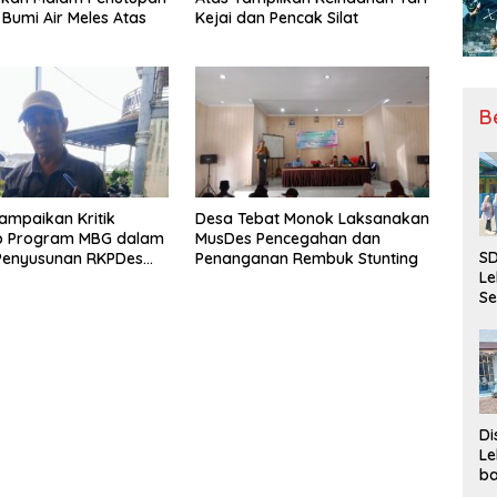
Bumi Air Meles Atas
Kejai dan Pencak Silat
B
mpaikan Kritik
Desa Tebat Monok Laksanakan
p Program MBG dalam
MusDes Pencegahan dan
SD
Penyusunan RKPDes
Penanganan Rembuk Stunting
Le
sa Kampung Baru
Se
da
Bu
Ka
Ja
Di
Le
ba
Be