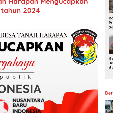
nah Harapan Mengucapkan
 tahun 2024
Ba
Pr
So
P
P
Ba
G
J
G
Ju
Ja
Ber