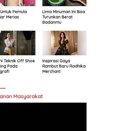
 Untuk Pemula
Lima Minuman Ini Bisa
jar Merias
Turunkan Berat
Badanmu
ni Teknik Off Shoe
Inspirasi Gaya
ting Pada
Rambut Baru Radhika
grafi
Merchant
anan Masyarakat
utar
o