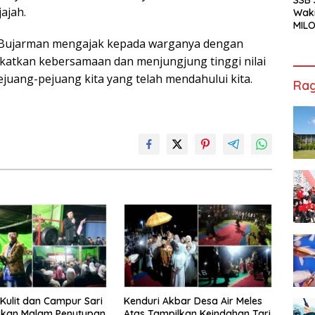
ajah.
Waki
MILO
Cha
n Bujarman mengajak kepada warganya dengan
Jak
ngkatkan kebersamaan dan menjungjung tinggi nilai
juang-pejuang kita yang telah mendahului kita.
Rag
ulit dan Campur Sari
Kenduri Akbar Desa Air Meles
kan Malam Penutupan
Atas Tampilkan Keindahan Tari