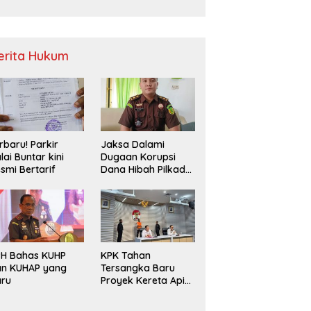
Sampah
erita Hukum
rbaru! Parkir
Jaksa Dalami
lai Buntar kini
Dugaan Korupsi
smi Bertarif
Dana Hibah Pilkada
2024 di Bawaslu
Kaur
PH Bahas KUHP
KPK Tahan
an KUHAP yang
Tersangka Baru
aru
Proyek Kereta Api
Medan