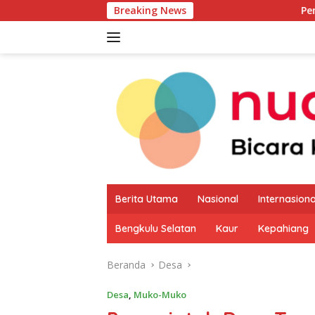
Langsung
Breaking News
Pemkab Kaur Mulai 
ke
konten
Berita Utama
Nasional
Internasiona
Bengkulu Selatan
Kaur
Kepahiang
Beranda
Desa
Desa
,
Muko-Muko