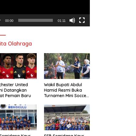
00:00
01:11
ita Olahraga
hester United
Wakil Bupati Abdul
mi Datangkan
Hamid Resmi Buka
at Pemain Baru
Turnamen Mini Soccer
Awat Mata Cup VI
 Semidang Kaur
SSB Semidang Kaur