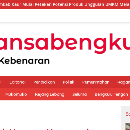
Petakan Potensi Produk Unggulan UMKM Melalui Kajian Bank I
l
Editorial
Pendidikan
Politik
Pemerintahan
Raga
Mukomuko
Rejang Lebong
Seluma
Bengkulu Tengah
Ed