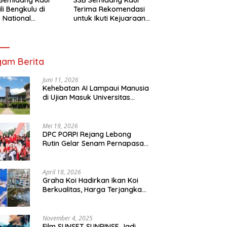
li Bengkulu di
Terima Rekomendasi
 National
untuk Ikuti Kejuaraan
mpionship 2026
Nasional Garuda Anak
arta
Nusantara 2026
am Berita
Juni 11, 2026
Kehebatan AI Lampaui Manusia
di Ujian Masuk Universitas
Tersulit Jepang
Mei 19, 2026
DPC PORPI Rejang Lebong
Rutin Gelar Senam Pernapasan
di Setia Negara Curup
April 18, 2026
Graha Koi Hadirkan Ikan Koi
Berkualitas, Harga Terjangkau
untuk Semua Kalangan
November 4, 2025
Film SUNSET SUNRINSE Jadi