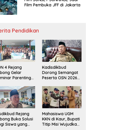
Film Pembuka JFF di Jakarta
erita Pendidikan
N 4 Rejang
Kadisdikbud
bong Gelar
Dorong Semangat
minar Parenting
Peserta OSN 2026
n Deklarasi Anti-
Demi Raih Prestasi
llying,
disdikbud: Patut
di Contoh
sdikbud Rejang
Mahasiswa UGM
bong Buka Solusi
KKN di Kaur, Bupati
gi Siswa yang
Titip Misi Wujudkan
lum Lolos SPMB
Daerah Bebas