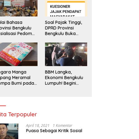
lai Bahasa
Soal Pajak Tinggi,
ovinsi Bengkulu
DPRD Provinsi
sialisasi Pedoman
Bengkulu Buka
engawasan
Layanan
enggunaan
Pengaduan
hasa Indonesia
Masyarakat
egara Manga
BBM Langka,
epang Meramal
Ekonomi Bengkulu
empa Bumi pada
Lumpuh! Begini
li 2025, Semua
Penjelasan
di Heboh
Gubernur
ita Terpopuler
April 18, 2021
1 Komentar
Puasa Sebagai Kritik Sosial