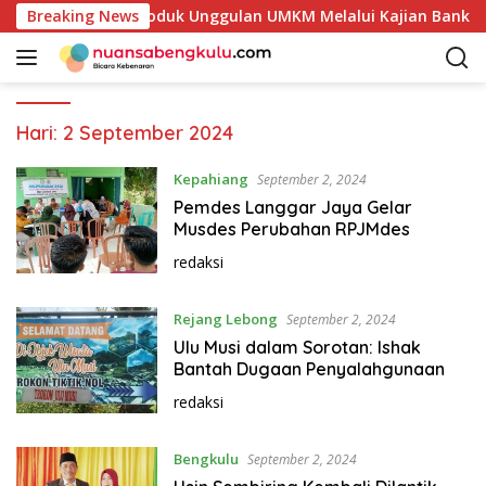
L
etakan Potensi Produk Unggulan UMKM Melalui Kajian Bank In
Breaking News
a
n
g
s
u
Hari:
2 September 2024
n
g
Kepahiang
September 2, 2024
k
Pemdes Langgar Jaya Gelar
e
Musdes Perubahan RPJMdes
k
redaksi
o
n
Rejang Lebong
t
September 2, 2024
e
Ulu Musi dalam Sorotan: Ishak
n
Bantah Dugaan Penyalahgunaan
redaksi
Bengkulu
September 2, 2024