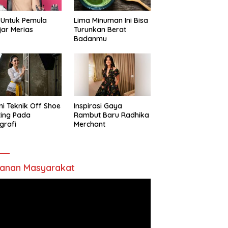
 Untuk Pemula
Lima Minuman Ini Bisa
jar Merias
Turunkan Berat
Badanmu
ni Teknik Off Shoe
Inspirasi Gaya
ting Pada
Rambut Baru Radhika
grafi
Merchant
anan Masyarakat
utar
o