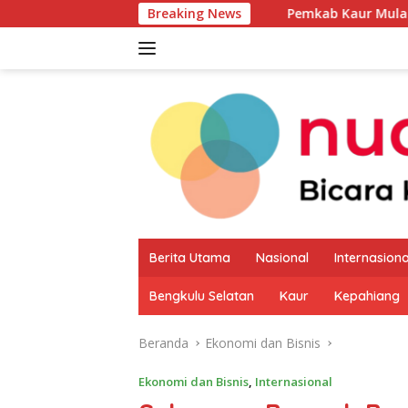
Langsung
Breaking News
Pemkab Kaur Mulai Petakan Potensi
ke
konten
Berita Utama
Nasional
Internasiona
Bengkulu Selatan
Kaur
Kepahiang
Beranda
Ekonomi dan Bisnis
Ekonomi dan Bisnis
,
Internasional