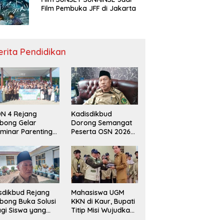
Film Pembuka JFF di Jakarta
erita Pendidikan
N 4 Rejang
Kadisdikbud
bong Gelar
Dorong Semangat
minar Parenting
Peserta OSN 2026
n Deklarasi Anti-
Demi Raih Prestasi
llying,
disdikbud: Patut
di Contoh
sdikbud Rejang
Mahasiswa UGM
bong Buka Solusi
KKN di Kaur, Bupati
gi Siswa yang
Titip Misi Wujudkan
lum Lolos SPMB
Daerah Bebas