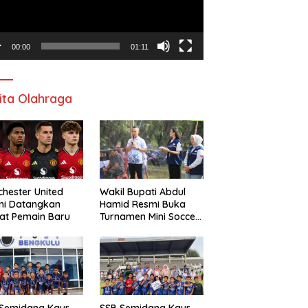
00:00
01:11
ita Olahraga
hester United
Wakil Bupati Abdul
mi Datangkan
Hamid Resmi Buka
at Pemain Baru
Turnamen Mini Soccer
Awat Mata Cup VI
 Semidang Kaur
SSB Semidang Kaur