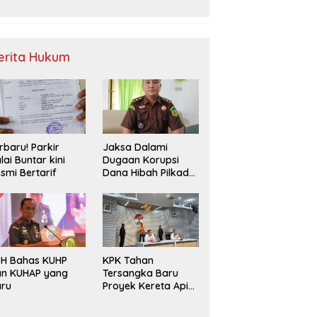
Sampah
erita Hukum
rbaru! Parkir
Jaksa Dalami
lai Buntar kini
Dugaan Korupsi
smi Bertarif
Dana Hibah Pilkada
2024 di Bawaslu
Kaur
PH Bahas KUHP
KPK Tahan
an KUHAP yang
Tersangka Baru
aru
Proyek Kereta Api
Medan