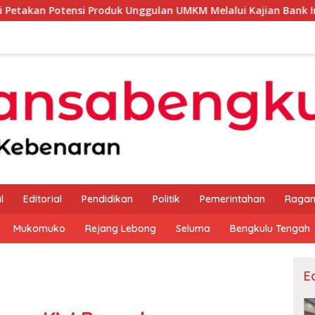
 Produk Unggulan UMKM Melalui Kajian Bank Indonesia
l
Editorial
Pendidikan
Politik
Pemerintahan
Raga
Mukomuko
Rejang Lebong
Seluma
Bengkulu Tengah
Ed