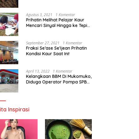
Agustus 3, 2021
1 Komentar
Prihatin Melihat Pelajar Kaur
Mencari Sinyal Hingga ke Tepi
Sungai, Pimpinan DPD RI:
Pemerintah Setempat Mesti
Segera Bertindak
September 27, 2021
1 Komentar
Fraksi Se’ase Se’ijean Prihatin
Kondisi Kaur Saat Ini!
April 13, 2022
1 Komentar
Kelangkaan BBM Di Mukomuko,
Diduga Operator Pompa SPBU
Bandaratu Stok Minyak Sendiri
ita Inspirasi