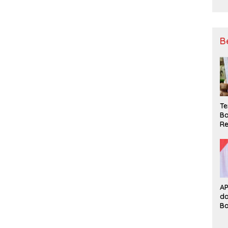
B
Te
Ba
Re
A
d
B