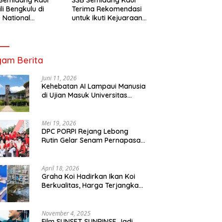
li Bengkulu di
Terima Rekomendasi
 National
untuk Ikuti Kejuaraan
mpionship 2026
Nasional Garuda Anak
arta
Nusantara 2026
am Berita
Juni 11, 2026
Kehebatan AI Lampaui Manusia
di Ujian Masuk Universitas
Tersulit Jepang
Mei 19, 2026
DPC PORPI Rejang Lebong
Rutin Gelar Senam Pernapasan
di Setia Negara Curup
April 18, 2026
Graha Koi Hadirkan Ikan Koi
Berkualitas, Harga Terjangkau
untuk Semua Kalangan
November 4, 2025
Film SUNSET SUNRINSE Jadi