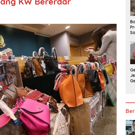
rang KW Bererdar
Ba
Pr
So
P
P
Ba
G
J
G
Ju
Ja
Ber