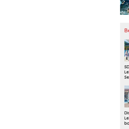
B
SD
Le
Se
da
Bu
Ka
Ja
Di
Le
ba
Be