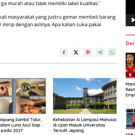
a murah atau tidak memiliki label kualitas.’
kali masyarakat yang justru gemar membeli barang
 mirip dengan aslinya. Apa kalian suka pakai
Ber
Manc
Res
Emp
 Jepang Sambil Tidur,
Kehebatan AI Lampaui Manusia
alam Luna Azul Siap
di Ujian Masuk Universitas
r pada 2027
Tersulit Jepang
SSB