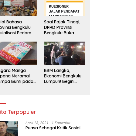
lai Bahasa
Soal Pajak Tinggi,
ovinsi Bengkulu
DPRD Provinsi
sialisasi Pedoman
Bengkulu Buka
engawasan
Layanan
enggunaan
Pengaduan
hasa Indonesia
Masyarakat
egara Manga
BBM Langka,
epang Meramal
Ekonomi Bengkulu
empa Bumi pada
Lumpuh! Begini
li 2025, Semua
Penjelasan
di Heboh
Gubernur
ita Terpopuler
April 18, 2021
1 Komentar
Puasa Sebagai Kritik Sosial