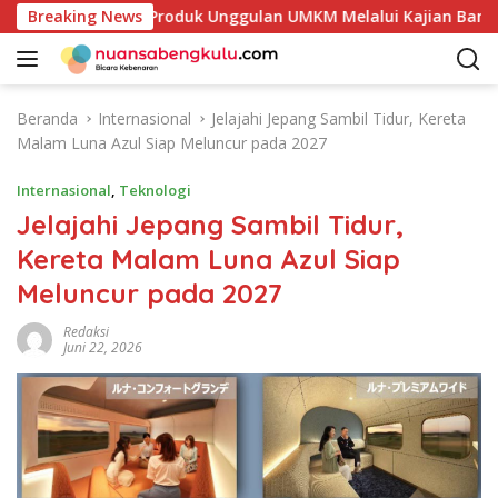
L
takan Potensi Produk Unggulan UMKM Melalui Kajian Bank Indo
Breaking News
a
n
g
s
Beranda
Internasional
Jelajahi Jepang Sambil Tidur, Kereta
u
Malam Luna Azul Siap Meluncur pada 2027
n
g
Internasional
,
Teknologi
k
Jelajahi Jepang Sambil Tidur,
e
Kereta Malam Luna Azul Siap
k
o
Meluncur pada 2027
n
t
Redaksi
Juni 22, 2026
e
n