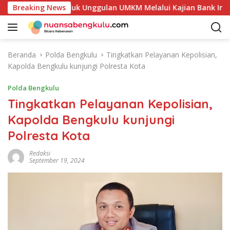
L
n Potensi Produk Unggulan UMKM Melalui Kajian Bank Indones
Breaking News
a
n
g
s
Beranda
Polda Bengkulu
Tingkatkan Pelayanan Kepolisian,
u
Kapolda Bengkulu kunjungi Polresta Kota
n
g
Polda Bengkulu
k
Tingkatkan Pelayanan Kepolisian,
e
Kapolda Bengkulu kunjungi
k
o
Polresta Kota
n
t
Redaksi
September 19, 2024
e
n