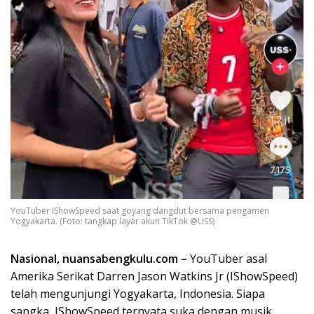
YouTuber IShowSpeed saat goyang dangdut bersama pengamen
Yogyakarta. (Foto: tangkap layar akun TikTok @USS)
Nasional, nuansabengkulu.com –
YouTuber asal
Amerika Serikat Darren Jason Watkins Jr (IShowSpeed)
telah mengunjungi Yogyakarta, Indonesia. Siapa
sangka, IShowSpeed ternyata suka dengan musik