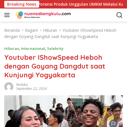
L
ulai Petakan Potensi Produk Unggulan UMKM Melalui Kajian B
Breaking News
a
n
g
s
Beranda
Ragam
Hiburan
Youtuber IShowSpeed Heboh
u
dengan Goyang Dangdut saat Kunjungi Yogyakarta
n
g
Hiburan
,
Internasional
,
Selebrity
k
Youtuber IShowSpeed Heboh
e
dengan Goyang Dangdut saat
k
o
Kunjungi Yogyakarta
n
t
Redaksi
September 22, 2024
e
n