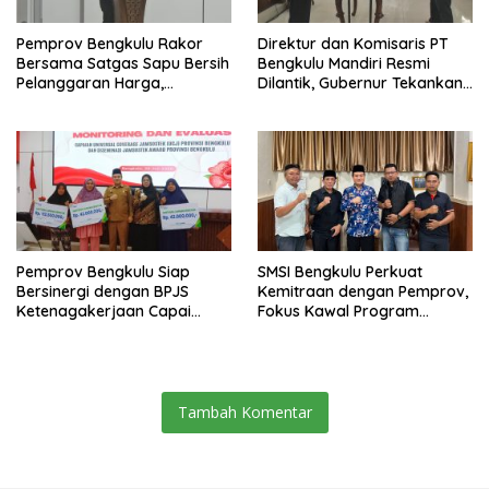
Pemprov Bengkulu Rakor
Direktur dan Komisaris PT
Bersama Satgas Sapu Bersih
Bengkulu Mandiri Resmi
Pelanggaran Harga,
Dilantik, Gubernur Tekankan
Keamanan, dan Mutu
Pentingnya Inovasi
Pangan, Harga TBS Sawit
Masih Jadi Sorotan
Pemprov Bengkulu Siap
SMSI Bengkulu Perkuat
Bersinergi dengan BPJS
Kemitraan dengan Pemprov,
Ketenagakerjaan Capai
Fokus Kawal Program
Target Universal Coverage
Pembangunan
Jamsostek
Tambah Komentar