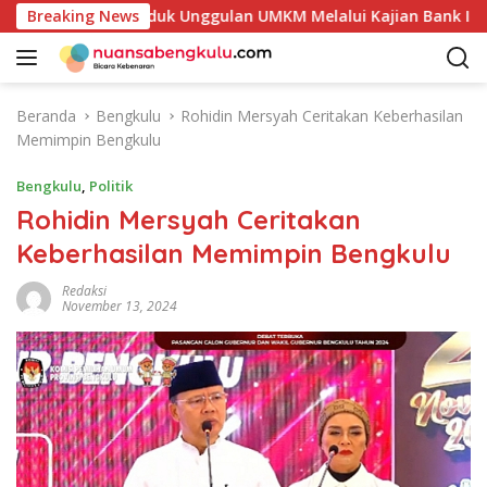
L
n Potensi Produk Unggulan UMKM Melalui Kajian Bank Indones
Breaking News
a
n
g
s
Beranda
Bengkulu
Rohidin Mersyah Ceritakan Keberhasilan
u
Memimpin Bengkulu
n
g
Bengkulu
,
Politik
k
Rohidin Mersyah Ceritakan
e
Keberhasilan Memimpin Bengkulu
k
o
Redaksi
n
November 13, 2024
t
e
n