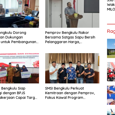
Waki
MILO
Cha
Jak
Rag
engkulu Dorong
Pemprov Bengkulu Rakor
tan Dukungan
Bersama Satgas Sapu Bersih
r untuk Pembangunan
Pelanggaran Harga,
ional
Keamanan, dan Mutu Pangan,
Harga TBS Sawit Masih Jadi
Sorotan
 Bengkulu Siap
SMSI Bengkulu Perkuat
gi dengan BPJS
Kemitraan dengan Pemprov,
kerjaan Capai Target
Fokus Kawal Program
l Coverage Jamsostek
Pembangunan