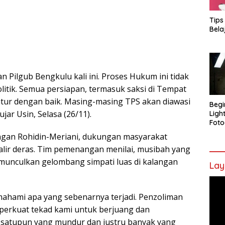
Tips
Bela
 Pilgub Bengkulu kali ini. Proses Hukum ini tidak
 politik. Semua persiapan, termasuk saksi di Tempat
tur dengan baik. Masing-masing TPS akan diawasi
Begi
ujar Usin, Selasa (26/11).
Ligh
Foto
gan Rohidin-Meriani, dukungan masyarakat
lir deras. Tim pemenangan menilai, musibah yang
munculkan gelombang simpati luas di kalangan
Lay
Pem
Vide
ahami apa yang sebenarnya terjadi. Penzoliman
perkuat tekad kami untuk berjuang dan
a satupun yang mundur dan justru banyak yang