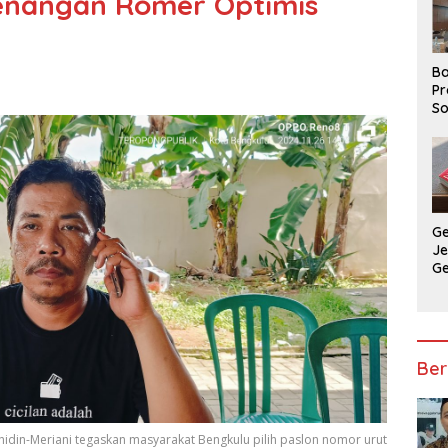
menangan Romer Optimis
Ba
Pr
So
P
P
Ba
G
J
G
Ju
Ja
Ber
idin-Meriani tegaskan masyarakat Bengkulu pilih paslon nomor urut