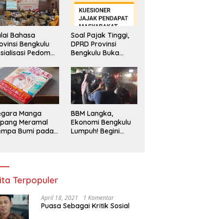
lai Bahasa
Soal Pajak Tinggi,
ovinsi Bengkulu
DPRD Provinsi
sialisasi Pedoman
Bengkulu Buka
engawasan
Layanan
enggunaan
Pengaduan
hasa Indonesia
Masyarakat
egara Manga
BBM Langka,
epang Meramal
Ekonomi Bengkulu
empa Bumi pada
Lumpuh! Begini
li 2025, Semua
Penjelasan
di Heboh
Gubernur
ita Terpopuler
April 18, 2021
1 Komentar
Puasa Sebagai Kritik Sosial