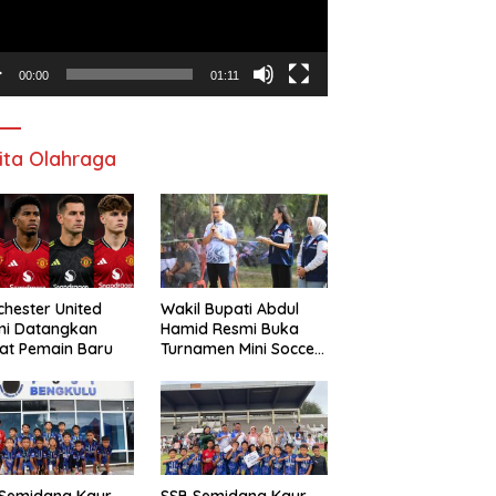
00:00
01:11
ita Olahraga
hester United
Wakil Bupati Abdul
mi Datangkan
Hamid Resmi Buka
at Pemain Baru
Turnamen Mini Soccer
Awat Mata Cup VI
 Semidang Kaur
SSB Semidang Kaur