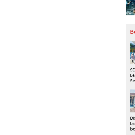
B
SD
Le
Se
da
Bu
Ka
Ja
Di
Le
ba
Be