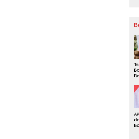
B
Te
Ba
Re
A
d
B