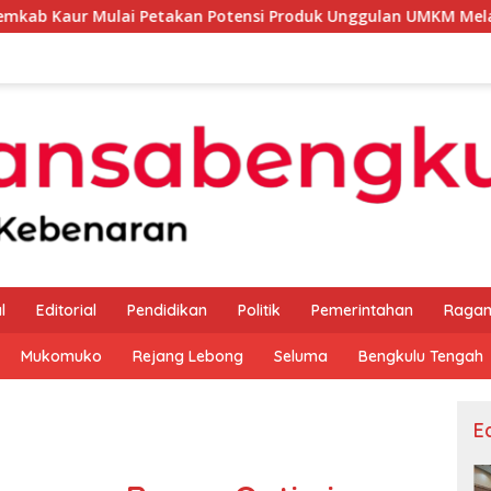
ulai Petakan Potensi Produk Unggulan UMKM Melalui Kajian Ba
l
Editorial
Pendidikan
Politik
Pemerintahan
Raga
Mukomuko
Rejang Lebong
Seluma
Bengkulu Tengah
Ed