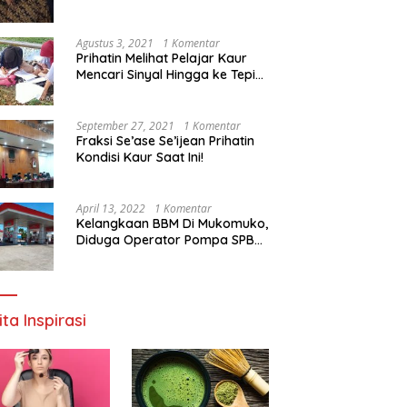
Agustus 3, 2021
1 Komentar
Prihatin Melihat Pelajar Kaur
Mencari Sinyal Hingga ke Tepi
Sungai, Pimpinan DPD RI:
Pemerintah Setempat Mesti
Segera Bertindak
September 27, 2021
1 Komentar
Fraksi Se’ase Se’ijean Prihatin
Kondisi Kaur Saat Ini!
April 13, 2022
1 Komentar
Kelangkaan BBM Di Mukomuko,
Diduga Operator Pompa SPBU
Bandaratu Stok Minyak Sendiri
ita Inspirasi