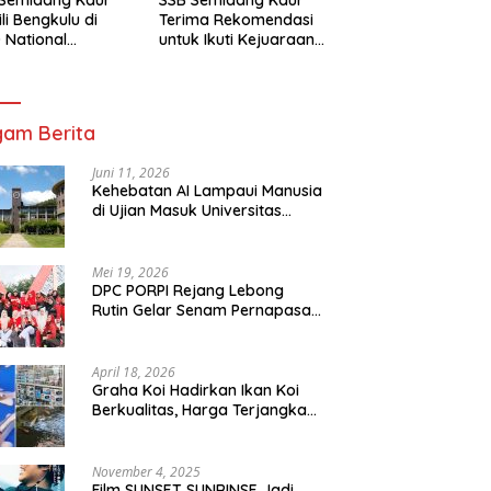
li Bengkulu di
Terima Rekomendasi
 National
untuk Ikuti Kejuaraan
mpionship 2026
Nasional Garuda Anak
arta
Nusantara 2026
am Berita
Juni 11, 2026
Kehebatan AI Lampaui Manusia
di Ujian Masuk Universitas
Tersulit Jepang
Mei 19, 2026
DPC PORPI Rejang Lebong
Rutin Gelar Senam Pernapasan
di Setia Negara Curup
April 18, 2026
Graha Koi Hadirkan Ikan Koi
Berkualitas, Harga Terjangkau
untuk Semua Kalangan
November 4, 2025
Film SUNSET SUNRINSE Jadi