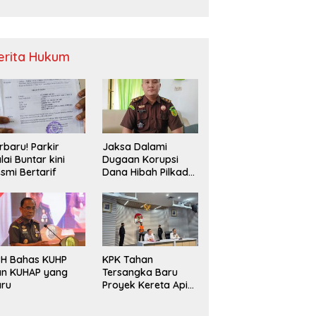
Sampah
erita Hukum
rbaru! Parkir
Jaksa Dalami
lai Buntar kini
Dugaan Korupsi
smi Bertarif
Dana Hibah Pilkada
2024 di Bawaslu
Kaur
PH Bahas KUHP
KPK Tahan
an KUHAP yang
Tersangka Baru
aru
Proyek Kereta Api
Medan