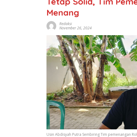
Tetap Solid, Tim Pe
Menang
Redaksi
November 26, 2024
Usin Abdisyah Putra Sembiring Tim pemenangan Roh