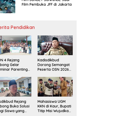
Film Pembuka JFF di Jakarta
erita Pendidikan
N 4 Rejang
Kadisdikbud
bong Gelar
Dorong Semangat
minar Parenting
Peserta OSN 2026
n Deklarasi Anti-
Demi Raih Prestasi
llying,
disdikbud: Patut
di Contoh
sdikbud Rejang
Mahasiswa UGM
bong Buka Solusi
KKN di Kaur, Bupati
gi Siswa yang
Titip Misi Wujudkan
lum Lolos SPMB
Daerah Bebas