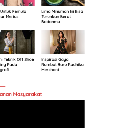
 Untuk Pemula
Lima Minuman Ini Bisa
jar Merias
Turunkan Berat
Badanmu
ni Teknik Off Shoe
Inspirasi Gaya
ting Pada
Rambut Baru Radhika
grafi
Merchant
anan Masyarakat
utar
o