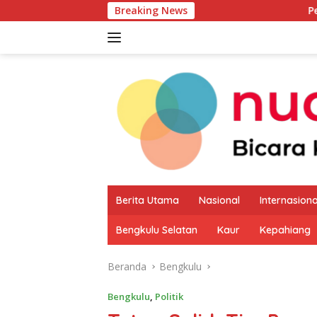
Langsung
Breaking News
Pemkab Kaur M
ke
konten
Berita Utama
Nasional
Internasiona
Bengkulu Selatan
Kaur
Kepahiang
Beranda
Bengkulu
Bengkulu
,
Politik