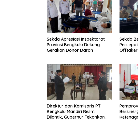
Sekda Apresiasi Inspektorat
Sekda B
Provinsi Bengkulu Dukung
Percepa
Gerakan Donor Darah
Offtake
TPST Reg
Direktur dan Komisaris PT
Pemprov
Bengkulu Mandiri Resmi
Bersiner
Dilantik, Gubernur Tekankan
Ketenaga
Pentingnya Inovasi
Universa