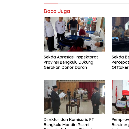
Baca Juga
Sekda Apresiasi Inspektorat
Sekda B
Provinsi Bengkulu Dukung
Percepa
Gerakan Donor Darah
Offtake
TPST Reg
Direktur dan Komisaris PT
Pemprov
Bengkulu Mandiri Resmi
Bersiner