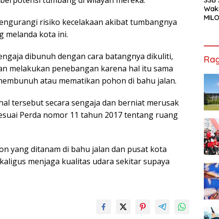
erpotensi tumbang di wilayah mereka.
Waki
MILO
mengurangi risiko kecelakaan akibat tumbangnya
Cha
 melanda kota ini.
Jak
engaja dibunuh dengan cara batangnya dikuliti,
Rag
akan melakukan penebangan karena hal itu sama
embunuh atau mematikan pohon di bahu jalan.
al tersebut secara sengaja dan berniat merusak
esuai Perda nomor 11 tahun 2017 tentang ruang
on yang ditanam di bahu jalan dan pusat kota
aligus menjaga kualitas udara sekitar supaya