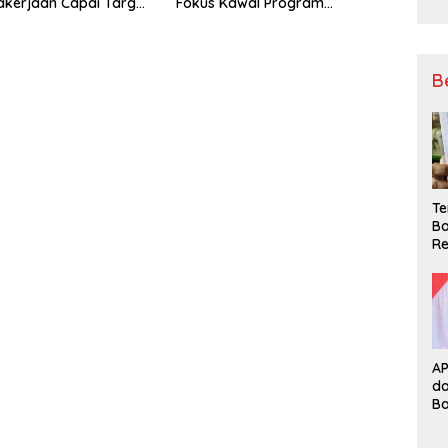
kerjaan Capai Target
Fokus Kawal Program
l Coverage Jamsostek
Pembangunan
B
Te
Ba
Re
A
d
B