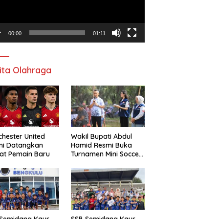
00:00
01:11
ita Olahraga
hester United
Wakil Bupati Abdul
mi Datangkan
Hamid Resmi Buka
at Pemain Baru
Turnamen Mini Soccer
Awat Mata Cup VI
 Semidang Kaur
SSB Semidang Kaur