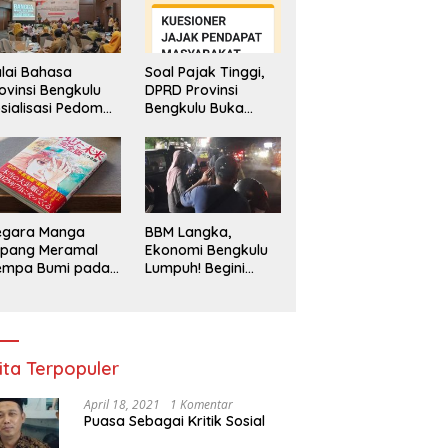
lai Bahasa
Soal Pajak Tinggi,
ovinsi Bengkulu
DPRD Provinsi
sialisasi Pedoman
Bengkulu Buka
engawasan
Layanan
enggunaan
Pengaduan
hasa Indonesia
Masyarakat
egara Manga
BBM Langka,
epang Meramal
Ekonomi Bengkulu
empa Bumi pada
Lumpuh! Begini
li 2025, Semua
Penjelasan
di Heboh
Gubernur
ita Terpopuler
April 18, 2021
1 Komentar
Puasa Sebagai Kritik Sosial