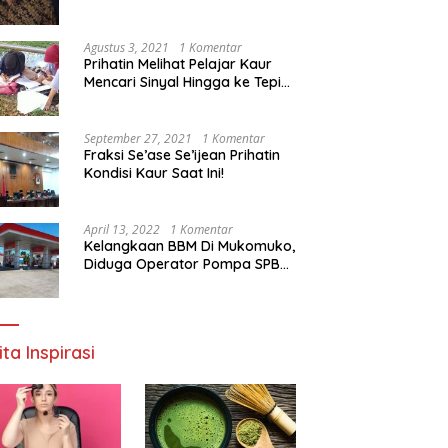
Agustus 3, 2021
1 Komentar
Prihatin Melihat Pelajar Kaur
Mencari Sinyal Hingga ke Tepi
Sungai, Pimpinan DPD RI:
Pemerintah Setempat Mesti
Segera Bertindak
September 27, 2021
1 Komentar
Fraksi Se’ase Se’ijean Prihatin
Kondisi Kaur Saat Ini!
April 13, 2022
1 Komentar
Kelangkaan BBM Di Mukomuko,
Diduga Operator Pompa SPBU
Bandaratu Stok Minyak Sendiri
ita Inspirasi