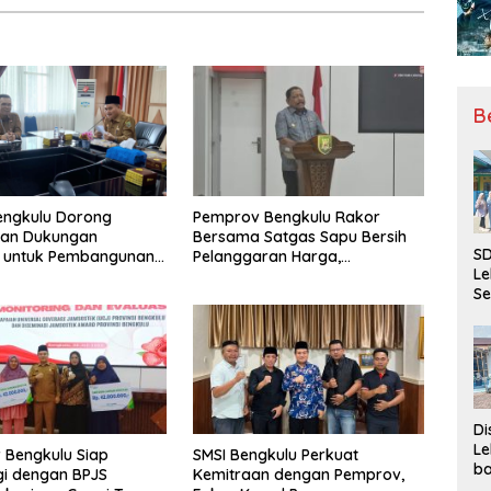
B
engkulu Dorong
Pemprov Bengkulu Rakor
tan Dukungan
Bersama Satgas Sapu Bersih
SD
r untuk Pembangunan
Pelanggaran Harga,
Le
ional
Keamanan, dan Mutu Pangan,
Se
Harga TBS Sawit Masih Jadi
da
Sorotan
Bu
Ka
Ja
Di
Le
 Bengkulu Siap
SMSI Bengkulu Perkuat
ba
gi dengan BPJS
Kemitraan dengan Pemprov,
Be