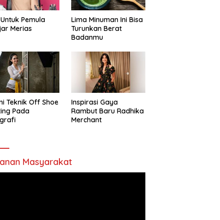
 Untuk Pemula
Lima Minuman Ini Bisa
jar Merias
Turunkan Berat
Badanmu
ni Teknik Off Shoe
Inspirasi Gaya
ting Pada
Rambut Baru Radhika
grafi
Merchant
anan Masyarakat
utar
o