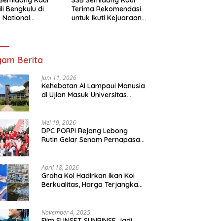
li Bengkulu di
Terima Rekomendasi
 National
untuk Ikuti Kejuaraan
mpionship 2026
Nasional Garuda Anak
arta
Nusantara 2026
am Berita
Juni 11, 2026
Kehebatan AI Lampaui Manusia
di Ujian Masuk Universitas
Tersulit Jepang
Mei 19, 2026
DPC PORPI Rejang Lebong
Rutin Gelar Senam Pernapasan
di Setia Negara Curup
April 18, 2026
Graha Koi Hadirkan Ikan Koi
Berkualitas, Harga Terjangkau
untuk Semua Kalangan
November 4, 2025
Film SUNSET SUNRINSE Jadi