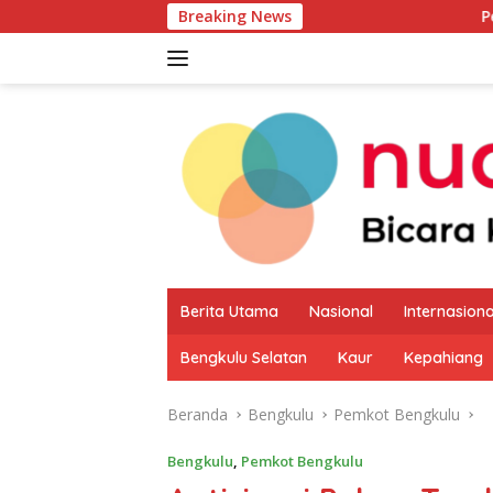
Langsung
Breaking News
Pemkab Kaur Mulai 
ke
konten
Berita Utama
Nasional
Internasiona
Bengkulu Selatan
Kaur
Kepahiang
Beranda
Bengkulu
Pemkot Bengkulu
Bengkulu
,
Pemkot Bengkulu