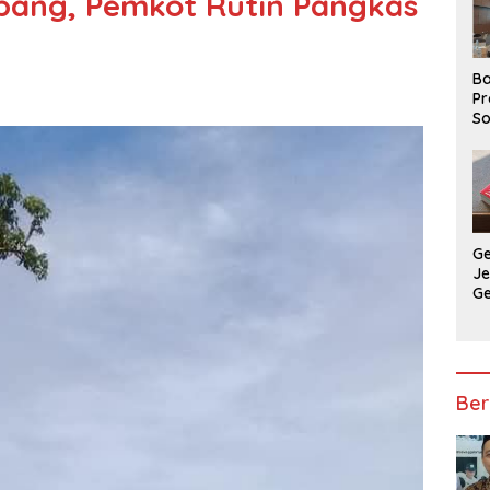
bang, Pemkot Rutin Pangkas
Ba
Pr
So
P
P
Ba
G
J
G
Ju
Ja
Ber