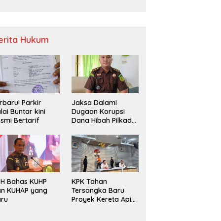
Sampah
erita Hukum
rbaru! Parkir
Jaksa Dalami
lai Buntar kini
Dugaan Korupsi
smi Bertarif
Dana Hibah Pilkada
2024 di Bawaslu
Kaur
PH Bahas KUHP
KPK Tahan
an KUHAP yang
Tersangka Baru
aru
Proyek Kereta Api
Medan