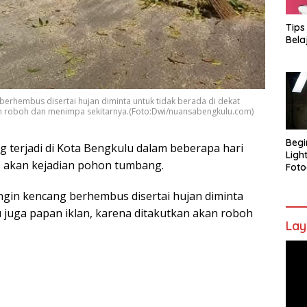
Tips
Bela
 berhembus disertai hujan diminta untuk tidak berada di dekat
kan roboh dan menimpa sekitarnya.(Foto:Dwi/nuansabengkulu.com)
Begi
terjadi di Kota Bengkulu dalam beberapa hari
Ligh
 akan kejadian pohon tumbang.
Foto
angin kencang berhembus disertai hujan diminta
u juga papan iklan, karena ditakutkan akan roboh
Lay
Pem
Vide