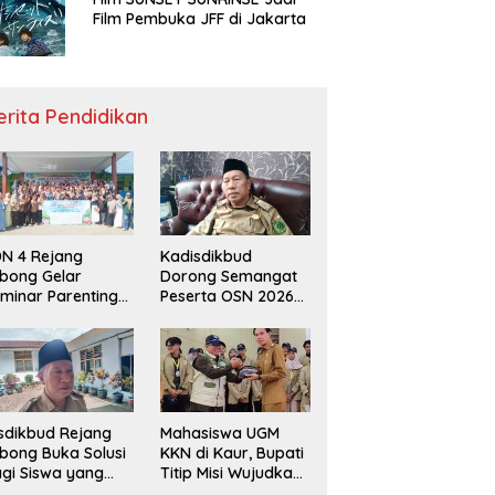
Film Pembuka JFF di Jakarta
erita Pendidikan
N 4 Rejang
Kadisdikbud
bong Gelar
Dorong Semangat
minar Parenting
Peserta OSN 2026
n Deklarasi Anti-
Demi Raih Prestasi
llying,
disdikbud: Patut
di Contoh
sdikbud Rejang
Mahasiswa UGM
bong Buka Solusi
KKN di Kaur, Bupati
gi Siswa yang
Titip Misi Wujudkan
lum Lolos SPMB
Daerah Bebas