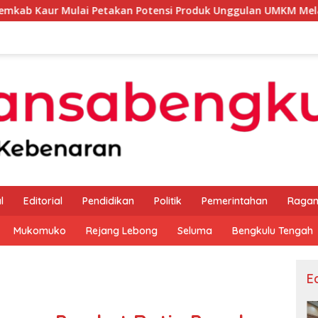
Petakan Potensi Produk Unggulan UMKM Melalui Kajian Bank I
l
Editorial
Pendidikan
Politik
Pemerintahan
Raga
Mukomuko
Rejang Lebong
Seluma
Bengkulu Tengah
Ed