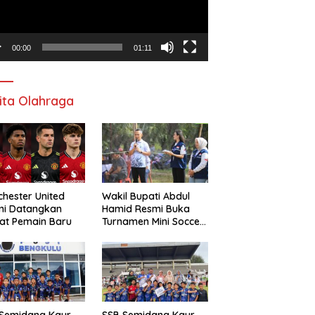
00:00
01:11
ita Olahraga
hester United
Wakil Bupati Abdul
mi Datangkan
Hamid Resmi Buka
at Pemain Baru
Turnamen Mini Soccer
Awat Mata Cup VI
 Semidang Kaur
SSB Semidang Kaur