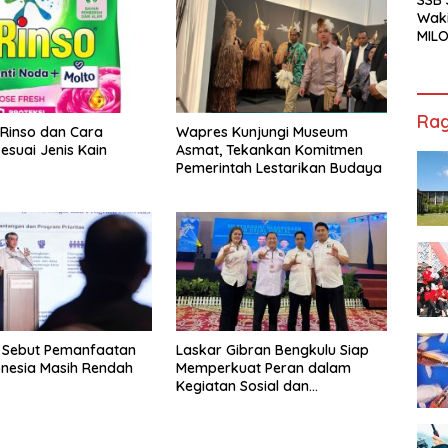
Waki
MILO
Cha
Jak
Rag
 Rinso dan Cara
Wapres Kunjungi Museum
esuai Jenis Kain
Asmat, Tekankan Komitmen
Pemerintah Lestarikan Budaya
 Sebut Pemanfaatan
Laskar Gibran Bengkulu Siap
donesia Masih Rendah
Memperkuat Peran dalam
Kegiatan Sosial dan
Kebangsaan