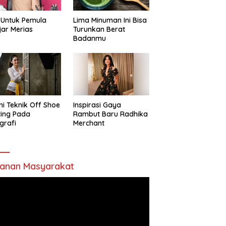
 Untuk Pemula
Lima Minuman Ini Bisa
jar Merias
Turunkan Berat
Badanmu
ni Teknik Off Shoe
Inspirasi Gaya
ting Pada
Rambut Baru Radhika
grafi
Merchant
anan Masyarakat
utar
o