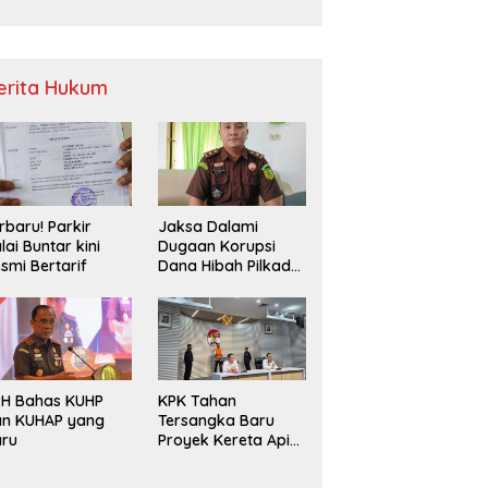
Sampah
erita Hukum
rbaru! Parkir
Jaksa Dalami
lai Buntar kini
Dugaan Korupsi
smi Bertarif
Dana Hibah Pilkada
2024 di Bawaslu
Kaur
PH Bahas KUHP
KPK Tahan
an KUHAP yang
Tersangka Baru
aru
Proyek Kereta Api
Medan