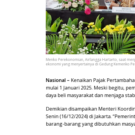
Menko Perekonomian, Airlangga Hartarto, saat menj
ekonomi yang menyertainya di Gedung Kemenko Pere
Nasional –
Kenaikan Pajak Pertambahan
mulai 1 Januari 2025. Meski begitu, p
daya beli masyarakat dan menjaga stab
Demikian disampaikan Menteri Koordin
Senin (16/12/2024) di Jakarta. “Pemeri
barang-barang yang dibutuhkan masyar