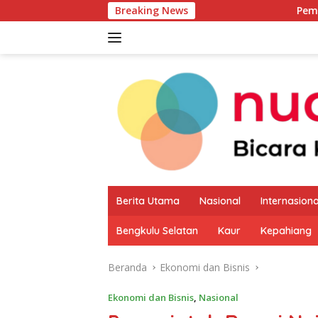
Langsung
Breaking News
Pemkab Kaur Mulai Pe
ke
konten
Berita Utama
Nasional
Internasiona
Bengkulu Selatan
Kaur
Kepahiang
Beranda
Ekonomi dan Bisnis
Ekonomi dan Bisnis
,
Nasional