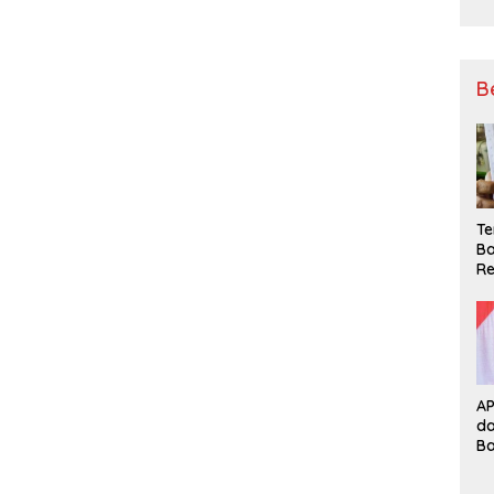
B
Te
Ba
Re
A
d
B