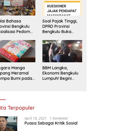
lai Bahasa
Soal Pajak Tinggi,
ovinsi Bengkulu
DPRD Provinsi
sialisasi Pedoman
Bengkulu Buka
engawasan
Layanan
enggunaan
Pengaduan
hasa Indonesia
Masyarakat
egara Manga
BBM Langka,
epang Meramal
Ekonomi Bengkulu
empa Bumi pada
Lumpuh! Begini
li 2025, Semua
Penjelasan
di Heboh
Gubernur
ita Terpopuler
April 18, 2021
1 Komentar
Puasa Sebagai Kritik Sosial