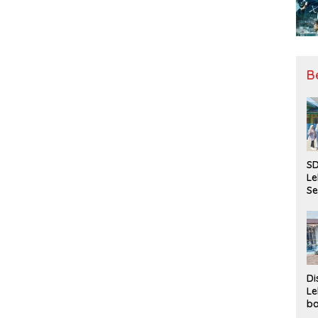
B
SD
Le
Se
da
Bu
Ka
Ja
Di
Le
ba
Be