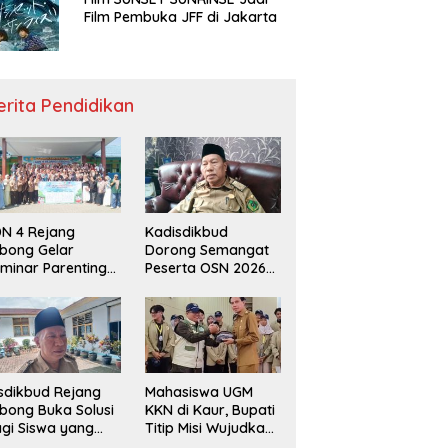
Film Pembuka JFF di Jakarta
erita Pendidikan
N 4 Rejang
Kadisdikbud
bong Gelar
Dorong Semangat
minar Parenting
Peserta OSN 2026
n Deklarasi Anti-
Demi Raih Prestasi
llying,
disdikbud: Patut
di Contoh
sdikbud Rejang
Mahasiswa UGM
bong Buka Solusi
KKN di Kaur, Bupati
gi Siswa yang
Titip Misi Wujudkan
lum Lolos SPMB
Daerah Bebas