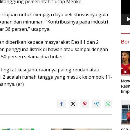
 ditanggung pemerintah,” ucap Menko.
bertujuan untuk menjaga daya beli khususnya gula
kanan dan minuman. “Kontribusinya pada industri
r 36 persen,” ucapnya.
Ber
n diberikan kepada masyarakat Desil 1 dan 2
an pengguna listrik di bawah atau sampai dengan
50 persen selama dua bulan.
tingkat kesejahteraannya paling rendah atau
l 2 adalah rumah tangga yang masuk kelompok 11-
Manc
annya. (er)
Res
Emp
SSB