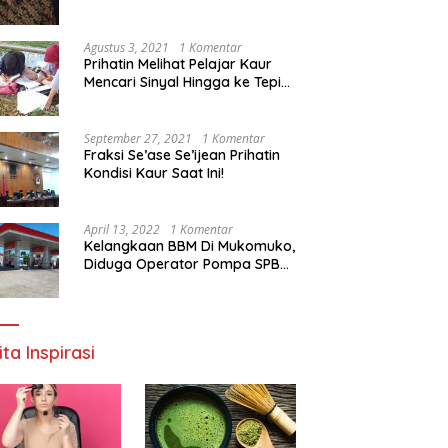
Agustus 3, 2021
1 Komentar
Prihatin Melihat Pelajar Kaur
Mencari Sinyal Hingga ke Tepi
Sungai, Pimpinan DPD RI:
Pemerintah Setempat Mesti
Segera Bertindak
September 27, 2021
1 Komentar
Fraksi Se’ase Se’ijean Prihatin
Kondisi Kaur Saat Ini!
April 13, 2022
1 Komentar
Kelangkaan BBM Di Mukomuko,
Diduga Operator Pompa SPBU
Bandaratu Stok Minyak Sendiri
ita Inspirasi