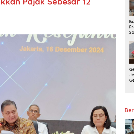
kkan Pajak Sebesar 12
Ba
Pr
So
P
P
Ba
G
J
G
Ju
Ja
Ber