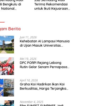
li Bengkulu di
Terima Rekomendasi
 National
untuk Ikuti Kejuaraan
mpionship 2026
Nasional Garuda Anak
arta
Nusantara 2026
am Berita
Juni 11, 2026
Kehebatan AI Lampaui Manusia
di Ujian Masuk Universitas
Tersulit Jepang
Mei 19, 2026
DPC PORPI Rejang Lebong
Rutin Gelar Senam Pernapasan
di Setia Negara Curup
April 18, 2026
Graha Koi Hadirkan Ikan Koi
Berkualitas, Harga Terjangkau
untuk Semua Kalangan
November 4, 2025
Film SUNSET SUNRINSE Jadi