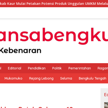
takan Potensi Produk Unggulan UMKM Melalui Kajian Bank Ind
l
Editorial
Pendidikan
Politik
Pemerintahan
Raga
Mukomuko
Rejang Lebong
Seluma
Bengkulu Tengah
Ed