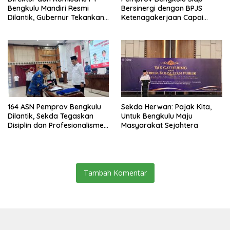
Bengkulu Mandiri Resmi
Bersinergi dengan BPJS
Dilantik, Gubernur Tekankan
Ketenagakerjaan Capai
Pentingnya Inovasi
Target Universal Coverage
Jamsostek
164 ASN Pemprov Bengkulu
Sekda Herwan: Pajak Kita,
Dilantik, Sekda Tegaskan
Untuk Bengkulu Maju
Disiplin dan Profesionalisme
Masyarakat Sejahtera
Aparatur
Tambah Komentar