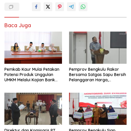
Baca Juga
Pemkab Kaur Mulai Petakan
Pemprov Bengkulu Rakor
Potensi Produk Unggulan
Bersama Satgas Sapu Bersih
UMKM Melalui Kajian Bank
Pelanggaran Harga,
Indonesia
Keamanan, dan Mutu
Pangan, Harga TBS Sawit
Masih Jadi Sorotan
Direktur dan Komisaris PT
Pemprov Bengkulu Siap