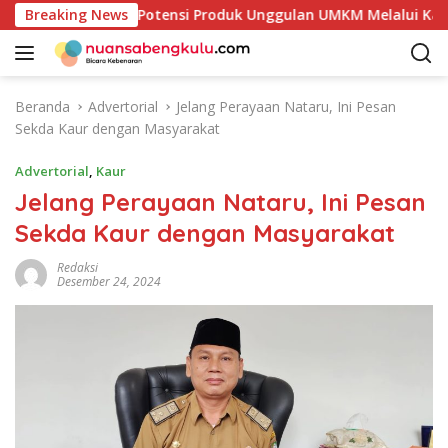
L
Mulai Petakan Potensi Produk Unggulan UMKM Melalui Kajian B
Breaking News
a
n
g
s
Beranda
Advertorial
Jelang Perayaan Nataru, Ini Pesan
u
Sekda Kaur dengan Masyarakat
n
g
Advertorial
,
Kaur
k
Jelang Perayaan Nataru, Ini Pesan
e
Sekda Kaur dengan Masyarakat
k
o
Redaksi
n
Desember 24, 2024
t
e
n