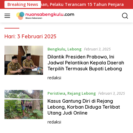
L
ua Kasus Pembunuhan, Pelaku Terancam 15 Tahun Penjara
Breaking News
a
n
g
s
u
Hari:
3 Februari 2025
n
g
Bengkulu
,
Lebong
Februari 3, 2025
k
Dilantik Presiden Prabowo, Ini
e
Jadwal Pelantikan Kepala Daerah
k
Terpilih Termasuk Bupati Lebong
o
redaksi
n
t
Peristiwa
,
Rejang Lebong
Februari 3, 2025
e
n
Kasus Gantung Diri di Rejang
Lebong, Korban Diduga Terlibat
Utang Judi Online
redaksi