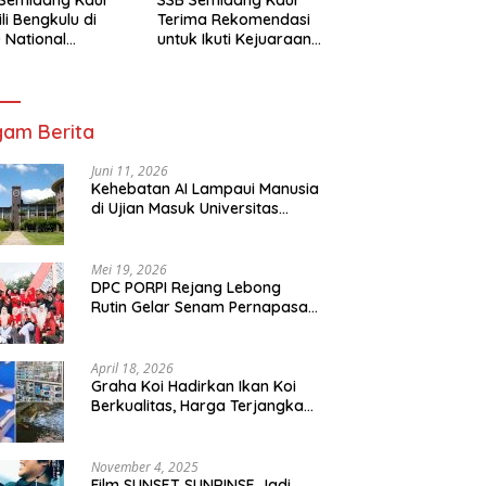
li Bengkulu di
Terima Rekomendasi
 National
untuk Ikuti Kejuaraan
mpionship 2026
Nasional Garuda Anak
arta
Nusantara 2026
am Berita
Juni 11, 2026
Kehebatan AI Lampaui Manusia
di Ujian Masuk Universitas
Tersulit Jepang
Mei 19, 2026
DPC PORPI Rejang Lebong
Rutin Gelar Senam Pernapasan
di Setia Negara Curup
April 18, 2026
Graha Koi Hadirkan Ikan Koi
Berkualitas, Harga Terjangkau
untuk Semua Kalangan
November 4, 2025
Film SUNSET SUNRINSE Jadi