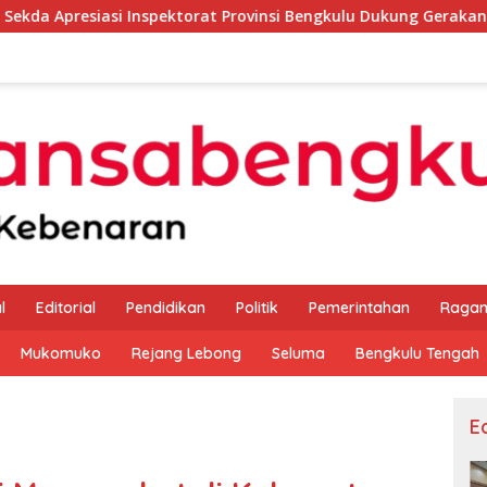
nspektorat Provinsi Bengkulu Dukung Gerakan Donor Darah
l
Editorial
Pendidikan
Politik
Pemerintahan
Raga
Mukomuko
Rejang Lebong
Seluma
Bengkulu Tengah
Ed