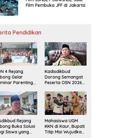
Film Pembuka JFF di Jakarta
erita Pendidikan
N 4 Rejang
Kadisdikbud
bong Gelar
Dorong Semangat
minar Parenting
Peserta OSN 2026
n Deklarasi Anti-
Demi Raih Prestasi
llying,
disdikbud: Patut
di Contoh
sdikbud Rejang
Mahasiswa UGM
bong Buka Solusi
KKN di Kaur, Bupati
gi Siswa yang
Titip Misi Wujudkan
lum Lolos SPMB
Daerah Bebas