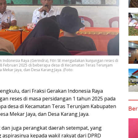
n Indonesia Raya (Gerindra), Fitri SE mengadakan kunjungan reses di
28 Februari 2025 di beberapa desa di Kecamatan Teras Terunjam
 Mekar Jaya, dan Desa Karang Jaya. (Foto:
ngkulu, dari Fraksi Gerakan Indonesia Raya
ngan reses di masa persidangan 1 tahun 2025 pada
erapa desa di Kecamatan Teras Terunjam Kabupaten
Ber
esa Mekar Jaya, dan Desa Karang Jaya.
t dan juga perangkat daerah setempat, yang
aspirasinya kepada wakil rakyat dari DPRD