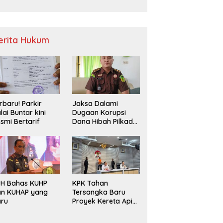
Sampah
erita Hukum
rbaru! Parkir
Jaksa Dalami
lai Buntar kini
Dugaan Korupsi
smi Bertarif
Dana Hibah Pilkada
2024 di Bawaslu
Kaur
PH Bahas KUHP
KPK Tahan
an KUHAP yang
Tersangka Baru
aru
Proyek Kereta Api
Medan