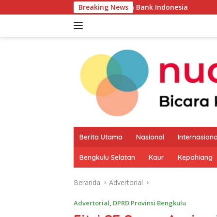
Langsung
MKM Melalui Kajian Bank Indonesia
Breaking News
Sekda Apresiasi I
ke
konten
Berita Utama
Nasional
Internasiona
Bengkulu Selatan
Kaur
Kepahiang
Beranda
Advertorial
Advertorial
,
DPRD Provinsi Bengkulu