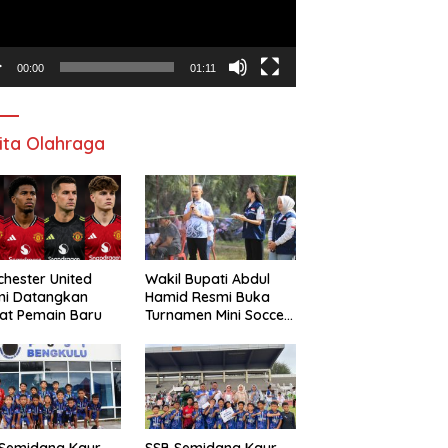
00:00
01:11
ita Olahraga
hester United
Wakil Bupati Abdul
mi Datangkan
Hamid Resmi Buka
at Pemain Baru
Turnamen Mini Soccer
Awat Mata Cup VI
 Semidang Kaur
SSB Semidang Kaur