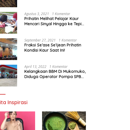
Agustus 3, 2021
1 Komentar
Prihatin Melihat Pelajar Kaur
Mencari Sinyal Hingga ke Tepi
Sungai, Pimpinan DPD RI:
Pemerintah Setempat Mesti
Segera Bertindak
September 27, 2021
1 Komentar
Fraksi Se’ase Se’ijean Prihatin
Kondisi Kaur Saat Ini!
April 13, 2022
1 Komentar
Kelangkaan BBM Di Mukomuko,
Diduga Operator Pompa SPBU
Bandaratu Stok Minyak Sendiri
ita Inspirasi