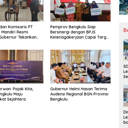
 dan Komisaris PT
Pemprov Bengkulu Siap
B
 Mandiri Resmi
Bersinergi dengan BPJS
, Gubernur Tekankan
Ketenagakerjaan Capai Target
ya Inovasi
Universal Coverage Jamsostek
SD
Le
Se
da
Bu
rwan: Pajak Kita,
Gubernur Helmi Hasan Terima
Ka
ngkulu Maju
Audensi Regional BGN Provinsi
Ja
at Sejahtera
Bengkulu
Di
Le
ba
Be