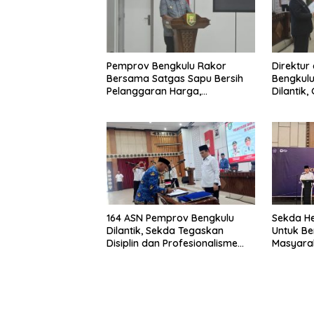
Pemprov Bengkulu Rakor
Direktur
Bersama Satgas Sapu Bersih
Bengkulu
Pelanggaran Harga,
Dilantik
Keamanan, dan Mutu Pangan,
Pentingn
Harga TBS Sawit Masih Jadi
Sorotan
164 ASN Pemprov Bengkulu
Sekda He
Dilantik, Sekda Tegaskan
Untuk Be
Disiplin dan Profesionalisme
Masyarak
Aparatur