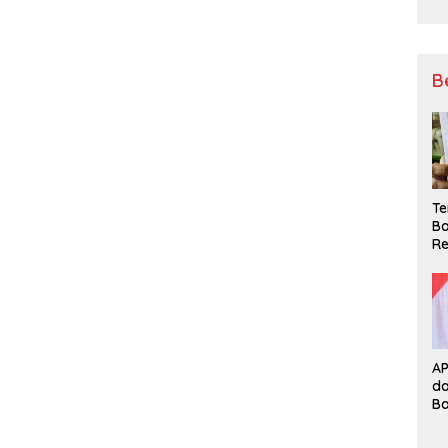
B
Te
Ba
Re
A
d
B