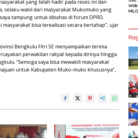
asyarakat yang telah hadir pada reses ini dan
Waki
a, selaku wakil dari masyarakat Mukomuko yang
MILO
Cha
kan saya tampung untuk dibahas di forum DPRD.
Jak
asyarakat bisa terealisasi secara bertahap”, ujar
Rag
rovinsi Bengkulu Fitri SE menyampaikan terima
rcayakan perwakilan rakyat kepada dirinya hingga
ngkulu. “Semoga saya bisa mewakili masyarakat
emajuan untuk Kabupaten Muko-muko khususnya”,