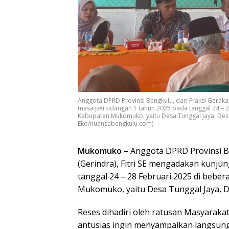
Anggota DPRD Provinsi Bengkulu, dari Fraksi Geraka
masa persidangan 1 tahun 2025 pada tanggal 24 – 
Kabupaten Mukomuko, yaitu Desa Tunggal Jaya, Desa
Eko/nuansabengkulu.com)
Mukomuko –
Anggota DPRD Provinsi Be
(Gerindra), Fitri SE mengadakan kunju
tanggal 24 – 28 Februari 2025 di beb
Mukomuko, yaitu Desa Tunggal Jaya, D
Reses dihadiri oleh ratusan Masyaraka
antusias ingin menyampaikan langsung 