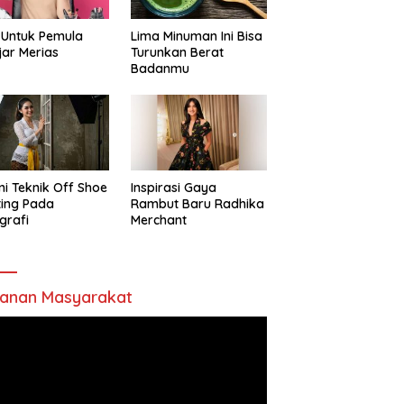
 Untuk Pemula
Lima Minuman Ini Bisa
jar Merias
Turunkan Berat
Badanmu
ni Teknik Off Shoe
Inspirasi Gaya
ting Pada
Rambut Baru Radhika
grafi
Merchant
anan Masyarakat
utar
o