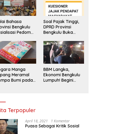
lai Bahasa
Soal Pajak Tinggi,
ovinsi Bengkulu
DPRD Provinsi
sialisasi Pedoman
Bengkulu Buka
engawasan
Layanan
enggunaan
Pengaduan
hasa Indonesia
Masyarakat
egara Manga
BBM Langka,
epang Meramal
Ekonomi Bengkulu
empa Bumi pada
Lumpuh! Begini
li 2025, Semua
Penjelasan
di Heboh
Gubernur
ita Terpopuler
April 18, 2021
1 Komentar
Puasa Sebagai Kritik Sosial