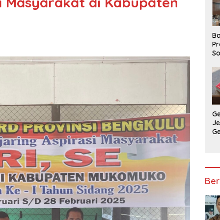
si Masyarakat di Kabupaten
Ba
Pr
So
P
P
Ba
G
J
G
Ju
Ja
Ber