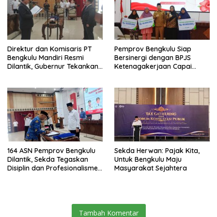
Direktur dan Komisaris PT
Pemprov Bengkulu Siap
Bengkulu Mandiri Resmi
Bersinergi dengan BPJS
Dilantik, Gubernur Tekankan
Ketenagakerjaan Capai
Pentingnya Inovasi
Target Universal Coverage
Jamsostek
164 ASN Pemprov Bengkulu
Sekda Herwan: Pajak Kita,
Dilantik, Sekda Tegaskan
Untuk Bengkulu Maju
Disiplin dan Profesionalisme
Masyarakat Sejahtera
Aparatur
Tambah Komentar