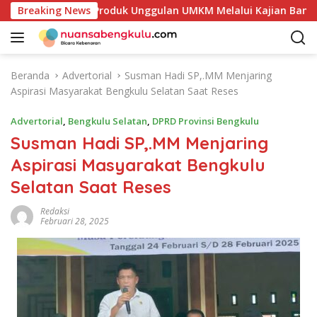
L
akan Potensi Produk Unggulan UMKM Melalui Kajian Bank Indon
Breaking News
a
n
g
s
Beranda
Advertorial
Susman Hadi SP,.MM Menjaring
u
Aspirasi Masyarakat Bengkulu Selatan Saat Reses
n
g
Advertorial
,
Bengkulu Selatan
,
DPRD Provinsi Bengkulu
k
Susman Hadi SP,.MM Menjaring
e
Aspirasi Masyarakat Bengkulu
k
o
Selatan Saat Reses
n
t
Redaksi
Februari 28, 2025
e
n