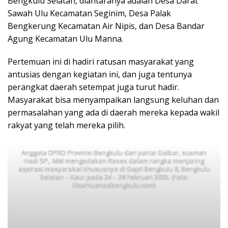
Bengkulu Selatan, diantaranya adalah Desa Darat
Sawah Ulu Kecamatan Seginim, Desa Palak
Bengkerung Kecamatan Air Nipis, dan Desa Bandar
Agung Kecamatan Ulu Manna.
Pertemuan ini di hadiri ratusan masyarakat yang
antusias dengan kegiatan ini, dan juga tentunya
perangkat daerah setempat juga turut hadir.
Masyarakat bisa menyampaikan langsung keluhan dan
permasalahan yang ada di daerah mereka kepada wakil
rakyat yang telah mereka pilih.
Anggota DPRD Provinsi Bengkulu dari partai Golkar, susman
Hadi SP,. MM mengadakan Reses dalam rangka menjaring
aspirasi masyarakat khususnya di Dapil Bengkulu 6, Bengkulu
Selatan – Kaur pada 24 – 28 Februari 2025. (Foto:
Eko/nuansabengkulu.com)