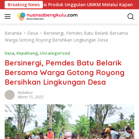
L
 Petakan Potensi Produk Unggulan UMKM Melalui Kajian Bank 
Breaking News
a
n
g
s
Beranda
Desa
Bersinergi, Pemdes Batu Belarik Bersama
u
Warga Gotong Royong Bersihkan Lingkungan Desa
n
g
Desa
,
Kepahiang
,
Uncategorized
k
Bersinergi, Pemdes Batu Belarik
e
Bersama Warga Gotong Royong
k
o
Bersihkan Lingkungan Desa
n
t
Redaktur
Maret 15, 2025
e
n