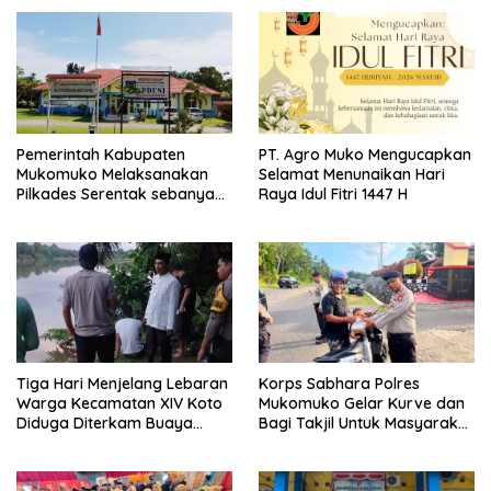
Pemerintah Kabupaten
PT. Agro Muko Mengucapkan
Mukomuko Melaksanakan
Selamat Menunaikan Hari
Pilkades Serentak sebanyak
Raya Idul Fitri 1447 H
37 Desa
Tiga Hari Menjelang Lebaran
Korps Sabhara Polres
Warga Kecamatan XIV Koto
Mukomuko Gelar Kurve dan
Diduga Diterkam Buaya
Bagi Takjil Untuk Masyarakat
Sungai
Pada HUT Korps Sabhara
ke-74