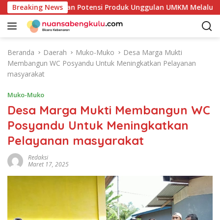
L
ur Mulai Petakan Potensi Produk Unggulan UMKM Melalui Kajia
Breaking News
a
n
g
s
Beranda
Daerah
Muko-Muko
Desa Marga Mukti
u
Membangun WC Posyandu Untuk Meningkatkan Pelayanan
n
masyarakat
g
k
Muko-Muko
e
Desa Marga Mukti Membangun WC
k
Posyandu Untuk Meningkatkan
o
n
Pelayanan masyarakat
t
e
Redaksi
Maret 17, 2025
n