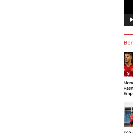
Ber
Manc
Res
Emp
SSB