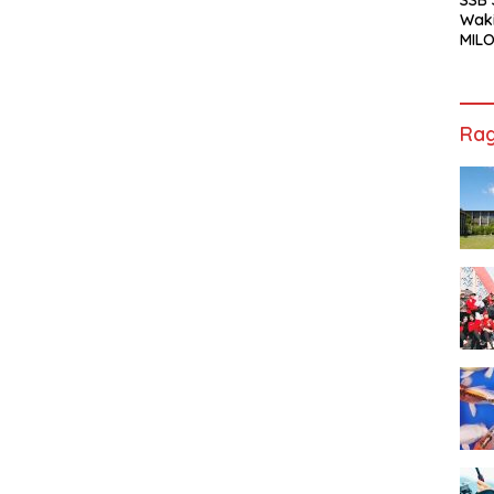
Waki
MILO
Cha
Jak
Rag