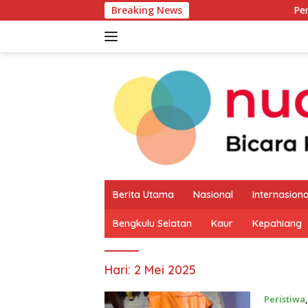
Langsung
Breaking News
Pemkab Kaur Mul
ke
konten
Berita Utama
Nasional
Internasiona
Bengkulu Selatan
Kaur
Kepahiang
Hari:
2 Mei 2025
Peristiwa