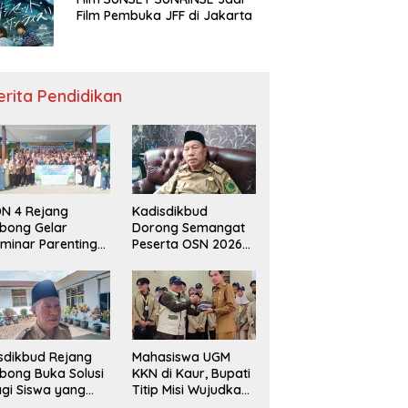
Film Pembuka JFF di Jakarta
erita Pendidikan
N 4 Rejang
Kadisdikbud
bong Gelar
Dorong Semangat
minar Parenting
Peserta OSN 2026
n Deklarasi Anti-
Demi Raih Prestasi
llying,
disdikbud: Patut
di Contoh
sdikbud Rejang
Mahasiswa UGM
bong Buka Solusi
KKN di Kaur, Bupati
gi Siswa yang
Titip Misi Wujudkan
lum Lolos SPMB
Daerah Bebas