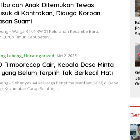
: Ibu dan Anak Ditemukan Tewas
uk di Kontrakan, Diduga Korban
asan Suami
Ba
Pr
bong – Warga RT 01 RW 01 Kelurahan Kesambe Baru,
So
 Curup Timur, Kabupaten…
P
P
Ba
ang Lebong
,
Uncategorized
Mei 2, 2025
 Rimborecap Cair, Kepala Desa Minta
yang Belum Terpilih Tak Berkecil Hati
G
J
bong – Sebanyak 44 Keluarga Penerima Manfaat (KPM) di Desa
G
p, Kecamatan Curup Selatan,…
Ju
Ja
Ber