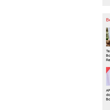
B
Te
Ba
Re
A
d
B