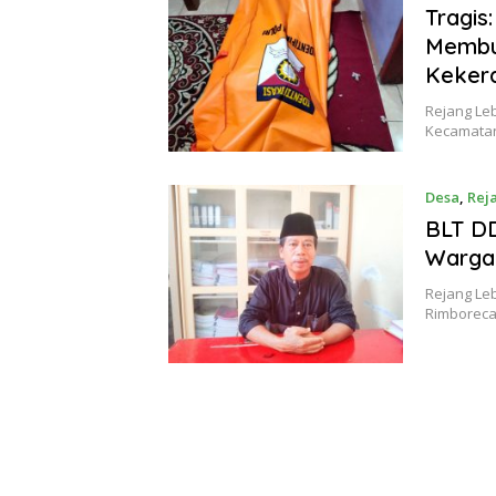
Tragis
Membus
Keker
Rejang Le
Kecamatan
Desa
,
Rej
BLT DD
Warga 
Rejang Le
Rimboreca