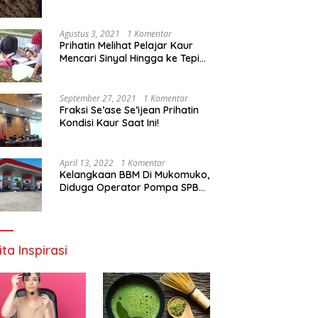
Agustus 3, 2021
1 Komentar
Prihatin Melihat Pelajar Kaur
Mencari Sinyal Hingga ke Tepi
Sungai, Pimpinan DPD RI:
Pemerintah Setempat Mesti
Segera Bertindak
September 27, 2021
1 Komentar
Fraksi Se’ase Se’ijean Prihatin
Kondisi Kaur Saat Ini!
April 13, 2022
1 Komentar
Kelangkaan BBM Di Mukomuko,
Diduga Operator Pompa SPBU
Bandaratu Stok Minyak Sendiri
ita Inspirasi