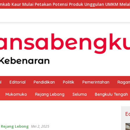
ai Petakan Potensi Produk Unggulan UMKM Melalui Kajian Bank
l
Editorial
Pendidikan
Politik
Pemerintahan
Raga
Mukomuko
Rejang Lebong
Seluma
Bengkulu Tengah
Ed
,
Rejang Lebong
Mei 2, 2025