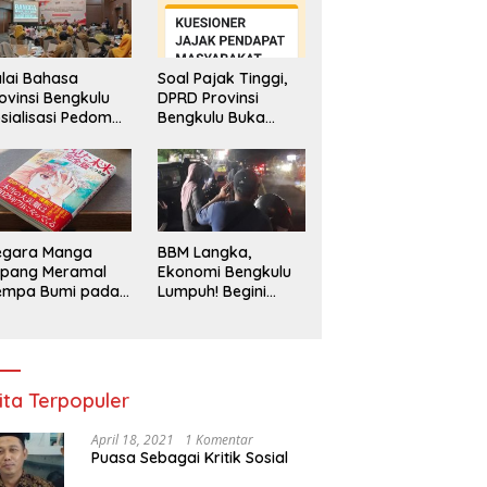
lai Bahasa
Soal Pajak Tinggi,
ovinsi Bengkulu
DPRD Provinsi
sialisasi Pedoman
Bengkulu Buka
engawasan
Layanan
enggunaan
Pengaduan
hasa Indonesia
Masyarakat
egara Manga
BBM Langka,
epang Meramal
Ekonomi Bengkulu
empa Bumi pada
Lumpuh! Begini
li 2025, Semua
Penjelasan
di Heboh
Gubernur
ita Terpopuler
April 18, 2021
1 Komentar
Puasa Sebagai Kritik Sosial