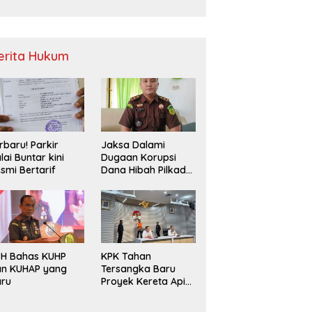
Sampah
erita Hukum
rbaru! Parkir
Jaksa Dalami
lai Buntar kini
Dugaan Korupsi
smi Bertarif
Dana Hibah Pilkada
2024 di Bawaslu
Kaur
PH Bahas KUHP
KPK Tahan
an KUHAP yang
Tersangka Baru
aru
Proyek Kereta Api
Medan