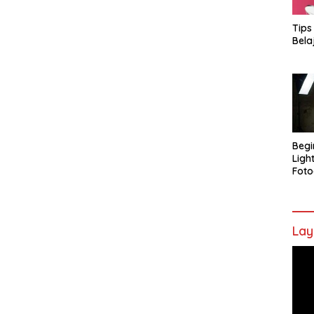
Tips
Bela
Begi
Ligh
Foto
Lay
Pem
Vide