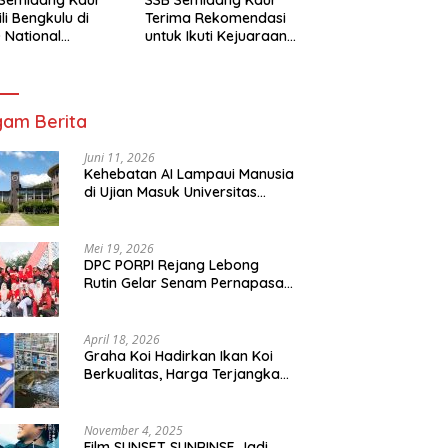
li Bengkulu di
Terima Rekomendasi
 National
untuk Ikuti Kejuaraan
mpionship 2026
Nasional Garuda Anak
arta
Nusantara 2026
am Berita
Juni 11, 2026
Kehebatan AI Lampaui Manusia
di Ujian Masuk Universitas
Tersulit Jepang
Mei 19, 2026
DPC PORPI Rejang Lebong
Rutin Gelar Senam Pernapasan
di Setia Negara Curup
April 18, 2026
Graha Koi Hadirkan Ikan Koi
Berkualitas, Harga Terjangkau
untuk Semua Kalangan
November 4, 2025
Film SUNSET SUNRINSE Jadi