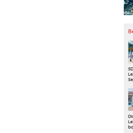
B
SD
Le
Se
da
Bu
Ka
Ja
Di
Le
ba
Be