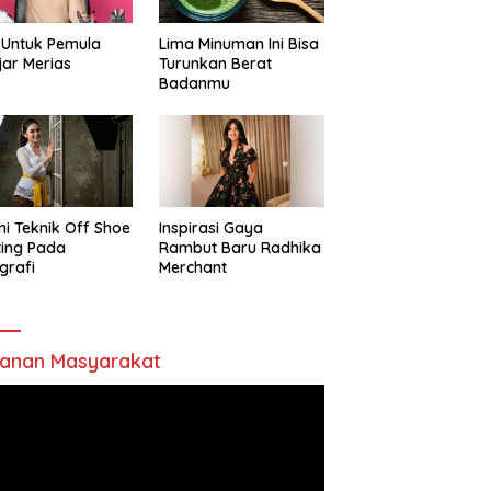
 Untuk Pemula
Lima Minuman Ini Bisa
jar Merias
Turunkan Berat
Badanmu
ni Teknik Off Shoe
Inspirasi Gaya
ting Pada
Rambut Baru Radhika
grafi
Merchant
anan Masyarakat
utar
o