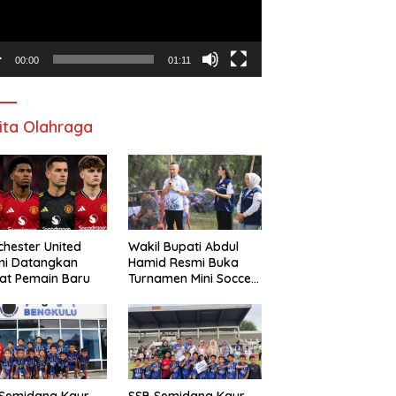
00:00
01:11
ita Olahraga
hester United
Wakil Bupati Abdul
mi Datangkan
Hamid Resmi Buka
at Pemain Baru
Turnamen Mini Soccer
Awat Mata Cup VI
 Semidang Kaur
SSB Semidang Kaur