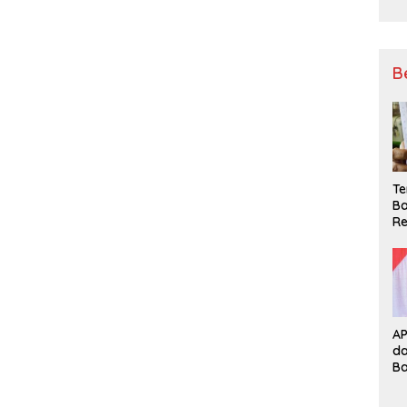
B
Te
Ba
Re
A
d
B