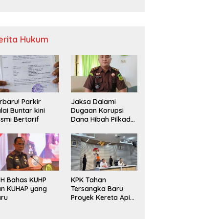
Sampah
erita Hukum
rbaru! Parkir
Jaksa Dalami
lai Buntar kini
Dugaan Korupsi
smi Bertarif
Dana Hibah Pilkada
2024 di Bawaslu
Kaur
PH Bahas KUHP
KPK Tahan
an KUHAP yang
Tersangka Baru
aru
Proyek Kereta Api
Medan