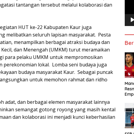
tasi tantangan tersebut melalui kolaborasi dan
 kegiatan HUT ke-22 Kabupaten Kaur juga
ng melibatkan seluruh lapisan masyarakat. Pesta
atian, menampilkan berbagai atraksi budaya dan
Ber
, Kecil, dan Menengah (UMKM) turut meramaikan
agi para pelaku UMKM untuk mempromosikan
 perekonomian lokal. Lomba seni budaya juga
 kekayaan budaya masyarakat Kaur. Sebagai puncak
dilangsungkan untuk memohon rahmat dan ridho
Manc
Res
Emp
koh adat, dan berbagai elemen masyarakat lainnya
minkan semangat gotong royong yang masih kental
aan dan kolaborasi ini menjadi kunci keberhasilan
SSB