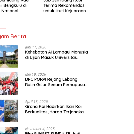
li Bengkulu di
Terima Rekomendasi
 National
untuk Ikuti Kejuaraan
mpionship 2026
Nasional Garuda Anak
arta
Nusantara 2026
am Berita
Juni 11, 2026
Kehebatan AI Lampaui Manusia
di Ujian Masuk Universitas
Tersulit Jepang
Mei 19, 2026
DPC PORPI Rejang Lebong
Rutin Gelar Senam Pernapasan
di Setia Negara Curup
April 18, 2026
Graha Koi Hadirkan Ikan Koi
Berkualitas, Harga Terjangkau
untuk Semua Kalangan
November 4, 2025
Film SUNSET SUNRINSE Jadi