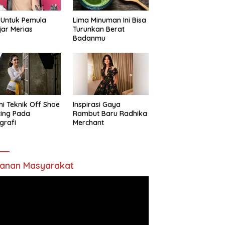
 Untuk Pemula
Lima Minuman Ini Bisa
jar Merias
Turunkan Berat
Badanmu
ni Teknik Off Shoe
Inspirasi Gaya
ting Pada
Rambut Baru Radhika
grafi
Merchant
anan Masyarakat
utar
o