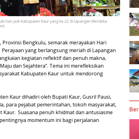
ati hari jadi Kabupaten Kaur yang ke-22 di lapangan Merdeka
om)
 Provinsi Bengkulu, semarak merayakan Hari
i. Perayaan yang berlangsung meriah di Lapangan
angkaian kegiatan reflektif dan penuh makna,
aju dan Sejahtera”. Tema ini merefleksikan
syarakat Kabupaten Kaur untuk mendorong
n Kaur dihadiri oleh Bupati Kaur, Gusril Pausi,
mda, para pejabat pemerintahan, tokoh masyarakat,
Ber
at Kaur. Suasana penuh khidmat dan antusiasme
pentingnya momentum ini bagi perjalanan