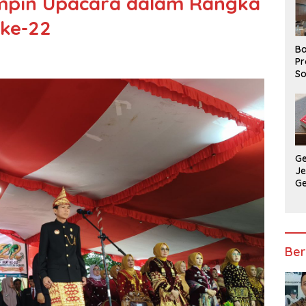
Pimpin Upacara dalam Rangka
ke-22
Ba
Pr
So
P
P
Ba
G
J
G
Ju
Ja
Ber