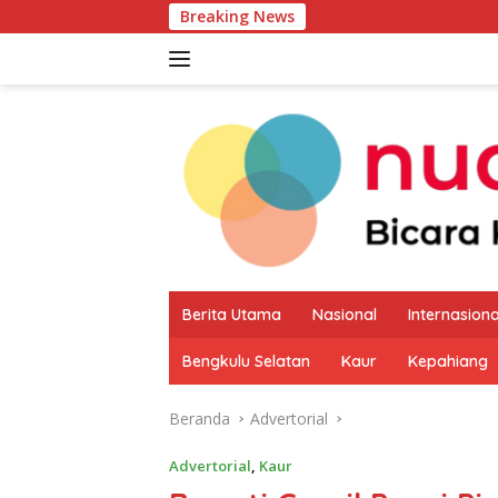
Langsung
Breaking News
Pemkab Kaur M
ke
konten
Berita Utama
Nasional
Internasiona
Bengkulu Selatan
Kaur
Kepahiang
Beranda
Advertorial
Advertorial
,
Kaur