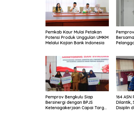
Pemkab Kaur Mulai Petakan
Pemprov
Potensi Produk Unggulan UMKM
Bersama 
Melalui Kajian Bank Indonesia
Pelangga
Keamana
Harga TB
Sorotan
Pemprov Bengkulu Siap
164 ASN
Bersinergi dengan BPJS
Dilantik
Ketenagakerjaan Capai Target
Disiplin 
Universal Coverage Jamsostek
Aparatu