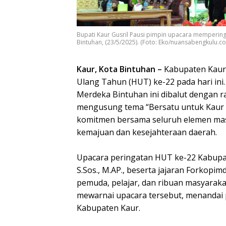
Bupati Kaur Gusril Pausi pimpin upacara mempering
Bintuhan, (23/5/2025). (Foto: Eko/nuansabengkulu.c
Kaur, Kota Bintuhan –
Kabupaten Kaur,
Ulang Tahun (HUT) ke-22 pada hari in
Merdeka Bintuhan ini dibalut dengan r
mengusung tema “Bersatu untuk Kaur M
komitmen bersama seluruh elemen ma
kemajuan dan kesejahteraan daerah.
Upacara peringatan HUT ke-22 Kabupate
S.Sos., M.AP., beserta jajaran Forkopi
pemuda, pelajar, dan ribuan masyarak
mewarnai upacara tersebut, menandai 
Kabupaten Kaur.