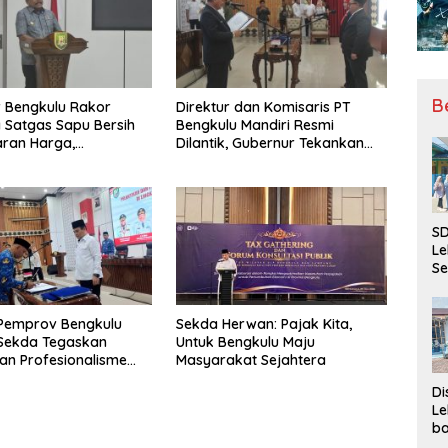
B
 Bengkulu Rakor
Direktur dan Komisaris PT
Satgas Sapu Bersih
Bengkulu Mandiri Resmi
ran Harga,
Dilantik, Gubernur Tekankan
n, dan Mutu Pangan,
Pentingnya Inovasi
S Sawit Masih Jadi
SD
Le
Se
da
Bu
Ka
 Pemprov Bengkulu
Sekda Herwan: Pajak Kita,
Ja
, Sekda Tegaskan
Untuk Bengkulu Maju
dan Profesionalisme
Masyarakat Sejahtera
r
Di
Le
ba
Be