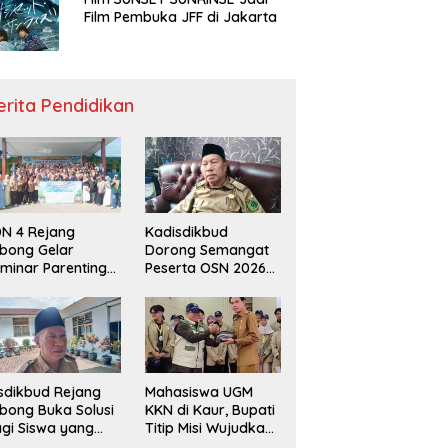
Film Pembuka JFF di Jakarta
erita Pendidikan
N 4 Rejang
Kadisdikbud
bong Gelar
Dorong Semangat
minar Parenting
Peserta OSN 2026
n Deklarasi Anti-
Demi Raih Prestasi
llying,
disdikbud: Patut
di Contoh
sdikbud Rejang
Mahasiswa UGM
bong Buka Solusi
KKN di Kaur, Bupati
gi Siswa yang
Titip Misi Wujudkan
lum Lolos SPMB
Daerah Bebas