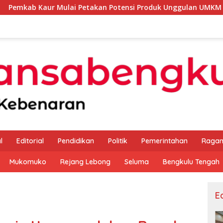
ulai Petakan Potensi Produk Unggulan UMKM Melalui Kajian Ba
l
Editorial
Pendidikan
Politik
Pemerintahan
Raga
Mukomuko
Rejang Lebong
Seluma
Bengkulu Tengah
Ed