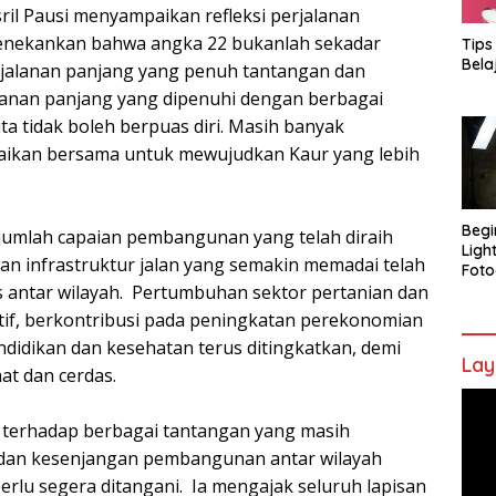
il Pausi menyampaikan refleksi perjalanan
menekankan bahwa angka 22 bukanlah sekadar
Tips
Bela
erjalanan panjang yang penuh tantangan dan
alanan panjang yang dipenuhi dengan berbagai
a tidak boleh berpuas diri. Masih banyak
saikan bersama untuk mewujudkan Kaur yang lebih
Begi
umlah capaian pembangunan yang telah diraih
Ligh
an infrastruktur jalan yang semakin memadai telah
Foto
s antar wilayah. Pertumbuhan sektor pertanian dan
tif, berkontribusi pada peningkatan perekonomian
ndidikan dan kesehatan terus ditingkatkan, demi
Lay
at dan cerdas.
Pem
Vide
 terhadap berbagai tantangan yang masih
 dan kesenjangan pembangunan antar wilayah
rlu segera ditangani. Ia mengajak seluruh lapisan