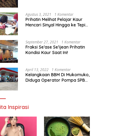
Agustus 3, 2021
1 Komentar
Prihatin Melihat Pelajar Kaur
Mencari Sinyal Hingga ke Tepi
Sungai, Pimpinan DPD RI:
Pemerintah Setempat Mesti
Segera Bertindak
September 27, 2021
1 Komentar
Fraksi Se’ase Se’ijean Prihatin
Kondisi Kaur Saat Ini!
April 13, 2022
1 Komentar
Kelangkaan BBM Di Mukomuko,
Diduga Operator Pompa SPBU
Bandaratu Stok Minyak Sendiri
ita Inspirasi