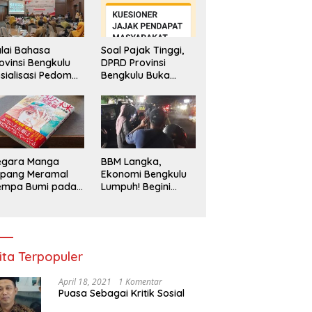
lai Bahasa
Soal Pajak Tinggi,
ovinsi Bengkulu
DPRD Provinsi
sialisasi Pedoman
Bengkulu Buka
engawasan
Layanan
enggunaan
Pengaduan
hasa Indonesia
Masyarakat
egara Manga
BBM Langka,
epang Meramal
Ekonomi Bengkulu
empa Bumi pada
Lumpuh! Begini
li 2025, Semua
Penjelasan
di Heboh
Gubernur
ita Terpopuler
April 18, 2021
1 Komentar
Puasa Sebagai Kritik Sosial