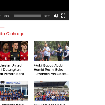
00:00
01:11
ita Olahraga
hester United
Wakil Bupati Abdul
mi Datangkan
Hamid Resmi Buka
at Pemain Baru
Turnamen Mini Soccer
Awat Mata Cup VI
 Semidang Kaur
SSB Semidang Kaur