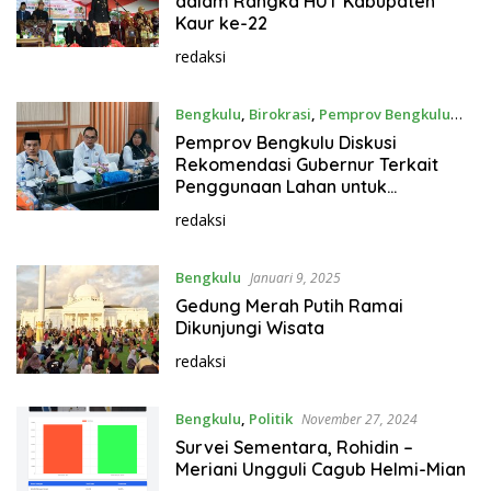
dalam Rangka HUT Kabupaten
Kaur ke-22
redaksi
Bengkulu
,
Birokrasi
,
Pemprov Bengkulu
April 10, 2025
Pemprov Bengkulu Diskusi
Rekomendasi Gubernur Terkait
Penggunaan Lahan untuk
Pertambangan Emas
redaksi
Bengkulu
Januari 9, 2025
Gedung Merah Putih Ramai
Dikunjungi Wisata
redaksi
Bengkulu
,
Politik
November 27, 2024
Survei Sementara, Rohidin –
Meriani Ungguli Cagub Helmi-Mian