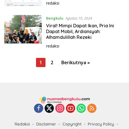
redaksi
Bengkulu
Agustus 10, 2024
Viral! Mimpi Dapat Ikan, Pria Ini
Dapat Mobil, Ardiansyah:
Alhamdulillah Rezeki
redaksi
P
1
2
Berikutnya »
a
g
i
n
a
s
i
Redaksi
Disclaimer
Copyright
Privacy Policy
p