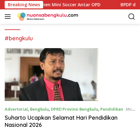
L
esmi Buka Turnamen Mini Soccer Antar OPD
Breaking News
BPDP dan D
a
n
g
s
u
#bengkulu
n
g
k
e
k
o
n
t
e
n
Advertorial
,
Bengkulu
,
DPRD Provinsi Bengkulu
,
Pendidikan
Mei
2, 2026
Suharto Ucapkan Selamat Hari Pendidikan
Nasional 2026