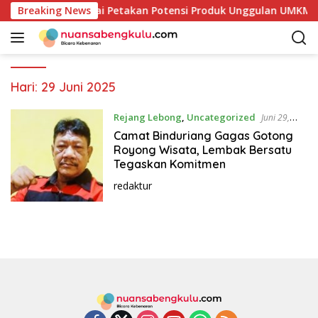
L
Pemkab Kaur Mulai Petakan Potensi Produk Unggulan UMKM Mel
Breaking News
a
n
g
s
u
Hari:
29 Juni 2025
n
g
Rejang Lebong
,
Uncategorized
Juni 29,
k
2025
Camat Binduriang Gagas Gotong
e
Royong Wisata, Lembak Bersatu
k
Tegaskan Komitmen
o
redaktur
n
t
e
n