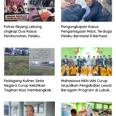
Polres Rejang Lebong
Pengungkapan Kasus
Ungkap Dua Kasus
Penganiayaan Maut, Terduga
Pembunuhan, Pelaku
Pelaku Berinisial R Berhasil
Terancam 15 Tahun Penjara
Ditangkap
Pedagang Kuliner Setia
Mahasiswa KKN IAIN Curup
Negara Curup Keluhkan
Wujudkan Pengabdian Lewat
Tagihan Kios membengkak
Beragam Program di Lubuk
dan Minimnya Fasilitas
Ubar