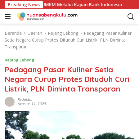
L
duk Unggulan UMKM Melalui Kajian Bank Indonesia
Breaking News
Sek
a
n
g
s
Beranda
Daerah
Rejang Lebong
Pedagang Pasar Kuliner
u
Setia Negara Curup Protes Dituduh Curi Listrik, PLN Diminta
n
Transparan
g
k
Rejang Lebong
e
Pedagang Pasar Kuliner Setia
k
Negara Curup Protes Dituduh Curi
o
n
Listrik, PLN Diminta Transparan
t
e
Redaktur
Agustus 11, 2025
n