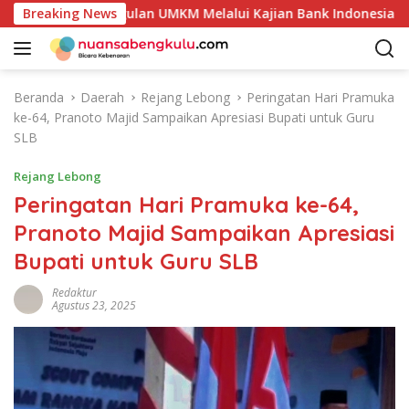
L
i Produk Unggulan UMKM Melalui Kajian Bank Indonesia
Breaking News
a
n
g
s
Beranda
Daerah
Rejang Lebong
Peringatan Hari Pramuka
u
ke-64, Pranoto Majid Sampaikan Apresiasi Bupati untuk Guru
n
SLB
g
k
Rejang Lebong
e
Peringatan Hari Pramuka ke-64,
k
Pranoto Majid Sampaikan Apresiasi
o
n
Bupati untuk Guru SLB
t
e
Redaktur
Agustus 23, 2025
n