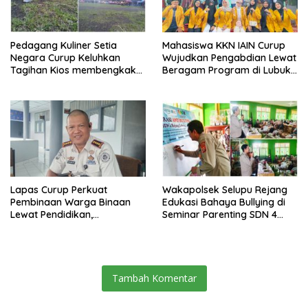
Pedagang Kuliner Setia
Mahasiswa KKN IAIN Curup
Negara Curup Keluhkan
Wujudkan Pengabdian Lewat
Tagihan Kios membengkak
Beragam Program di Lubuk
dan Minimnya Fasilitas
Ubar
Lapas Curup Perkuat
Wakapolsek Selupu Rejang
Pembinaan Warga Binaan
Edukasi Bahaya Bullying di
Lewat Pendidikan,
Seminar Parenting SDN 4
Keterampilan, hingga
Rejang Lebong
Kesenian
Tambah Komentar