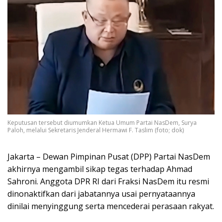
Keputusan tersebut diumumkan Ketua Umum Partai NasDem, Surya
Paloh, melalui Sekretaris Jenderal Hermawi F. Taslim (foto; dok)
Jakarta – Dewan Pimpinan Pusat (DPP) Partai NasDem
akhirnya mengambil sikap tegas terhadap Ahmad
Sahroni. Anggota DPR RI dari Fraksi NasDem itu resmi
dinonaktifkan dari jabatannya usai pernyataannya
dinilai menyinggung serta mencederai perasaan rakyat.