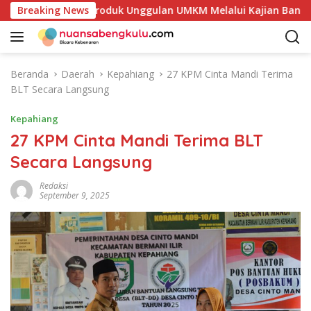
L
akan Potensi Produk Unggulan UMKM Melalui Kajian Bank Indon
Breaking News
a
n
g
s
Beranda
Daerah
Kepahiang
27 KPM Cinta Mandi Terima
u
BLT Secara Langsung
n
g
Kepahiang
k
27 KPM Cinta Mandi Terima BLT
e
Secara Langsung
k
o
Redaksi
n
September 9, 2025
t
e
n