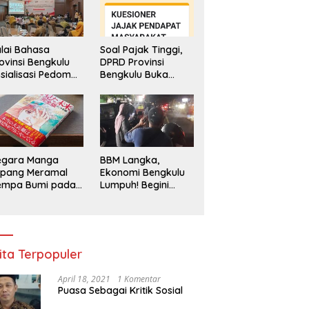
lai Bahasa
Soal Pajak Tinggi,
ovinsi Bengkulu
DPRD Provinsi
sialisasi Pedoman
Bengkulu Buka
engawasan
Layanan
enggunaan
Pengaduan
hasa Indonesia
Masyarakat
egara Manga
BBM Langka,
epang Meramal
Ekonomi Bengkulu
empa Bumi pada
Lumpuh! Begini
li 2025, Semua
Penjelasan
di Heboh
Gubernur
ita Terpopuler
April 18, 2021
1 Komentar
Puasa Sebagai Kritik Sosial