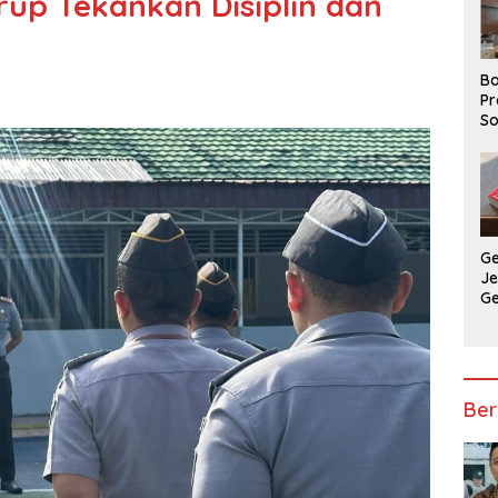
rup Tekankan Disiplin dan
Ba
Pr
So
P
P
Ba
G
J
G
Ju
Ja
Ber