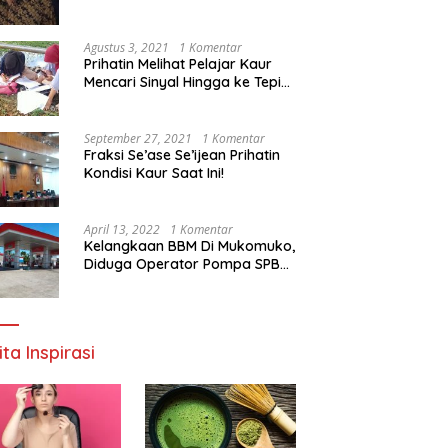
Agustus 3, 2021
1 Komentar
Prihatin Melihat Pelajar Kaur
Mencari Sinyal Hingga ke Tepi
Sungai, Pimpinan DPD RI:
Pemerintah Setempat Mesti
Segera Bertindak
September 27, 2021
1 Komentar
Fraksi Se’ase Se’ijean Prihatin
Kondisi Kaur Saat Ini!
April 13, 2022
1 Komentar
Kelangkaan BBM Di Mukomuko,
Diduga Operator Pompa SPBU
Bandaratu Stok Minyak Sendiri
ita Inspirasi