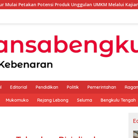
Potensi Produk Unggulan UMKM Melalui Kajian Bank Indonesia
l
Editorial
Pendidikan
Politik
Pemerintahan
Raga
Mukomuko
Rejang Lebong
Seluma
Bengkulu Tengah
Ed