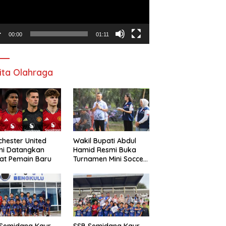
00:00
01:11
ita Olahraga
hester United
Wakil Bupati Abdul
mi Datangkan
Hamid Resmi Buka
at Pemain Baru
Turnamen Mini Soccer
Awat Mata Cup VI
 Semidang Kaur
SSB Semidang Kaur