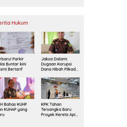
Sampah
erita Hukum
rbaru! Parkir
Jaksa Dalami
lai Buntar kini
Dugaan Korupsi
smi Bertarif
Dana Hibah Pilkada
2024 di Bawaslu
Kaur
PH Bahas KUHP
KPK Tahan
an KUHAP yang
Tersangka Baru
aru
Proyek Kereta Api
Medan