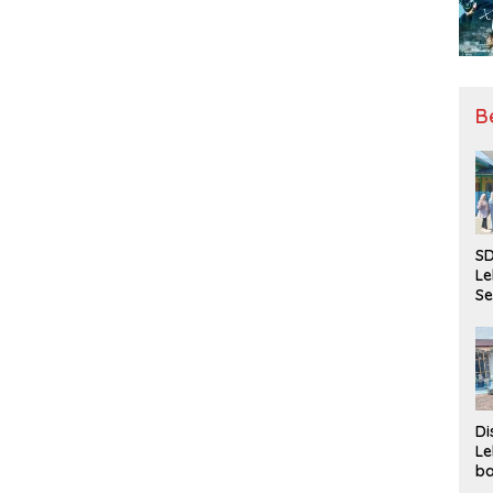
B
SD
Le
Se
da
Bu
Ka
Ja
Di
Le
ba
Be