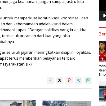
a menjaga keamanan, jangan sampai justru kita
.
i untuk memperkuat komunikasi, koordinasi, dan
kan dan kebersamaan adalah kunci dalam
hadapi Lapas. “Dengan soliditas yang kuat, kita
Ber
 termasuk ancaman dari luar yang bisa
mbahnya.
r seluruh jajaran meningkatkan disiplin, loyalitas,
dapat terus memberikan pelayanan terbaik
masyarakatan. (Jk)
Manc
Res
Emp
SSB