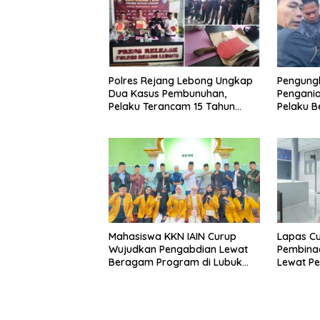
Polres Rejang Lebong Ungkap
Pengung
Dua Kasus Pembunuhan,
Pengani
Pelaku Terancam 15 Tahun
Pelaku Be
Penjara
Ditangk
Mahasiswa KKN IAIN Curup
Lapas Cu
Wujudkan Pengabdian Lewat
Pembina
Beragam Program di Lubuk
Lewat Pe
Ubar
Keteramp