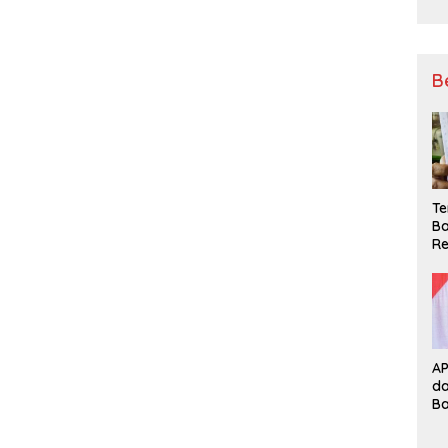
B
Te
Ba
Re
A
d
B