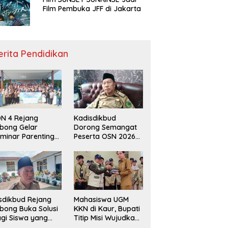
Film Pembuka JFF di Jakarta
erita Pendidikan
N 4 Rejang
Kadisdikbud
bong Gelar
Dorong Semangat
minar Parenting
Peserta OSN 2026
n Deklarasi Anti-
Demi Raih Prestasi
llying,
disdikbud: Patut
di Contoh
sdikbud Rejang
Mahasiswa UGM
bong Buka Solusi
KKN di Kaur, Bupati
gi Siswa yang
Titip Misi Wujudkan
lum Lolos SPMB
Daerah Bebas