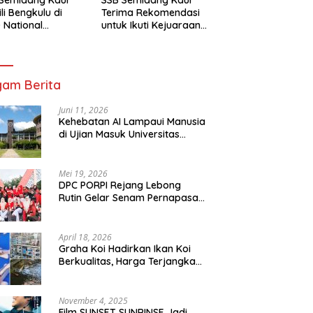
li Bengkulu di
Terima Rekomendasi
 National
untuk Ikuti Kejuaraan
mpionship 2026
Nasional Garuda Anak
arta
Nusantara 2026
am Berita
Juni 11, 2026
Kehebatan AI Lampaui Manusia
di Ujian Masuk Universitas
Tersulit Jepang
Mei 19, 2026
DPC PORPI Rejang Lebong
Rutin Gelar Senam Pernapasan
di Setia Negara Curup
April 18, 2026
Graha Koi Hadirkan Ikan Koi
Berkualitas, Harga Terjangkau
untuk Semua Kalangan
November 4, 2025
Film SUNSET SUNRINSE Jadi