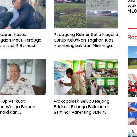
Waki
MILO
Cha
Jak
kapan Kasus
Pedagang Kuliner Setia Negara
Rag
ayaan Maut, Terduga
Curup Keluhkan Tagihan Kios
rinisial R Berhasil
membengkak dan Minimnya
ap
Fasilitas
rup Perkuat
Wakapolsek Selupu Rejang
an Warga Binaan
Edukasi Bahaya Bullying di
ndidikan,
Seminar Parenting SDN 4
ilan, hingga Kesenian
Rejang Lebong