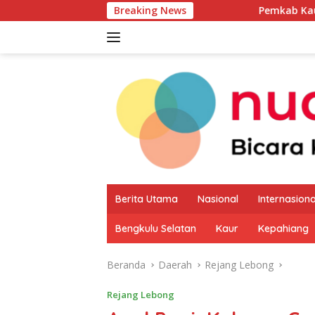
Langsung
Breaking News
Pemkab Kaur Mulai Petakan 
ke
konten
Berita Utama
Nasional
Internasiona
Bengkulu Selatan
Kaur
Kepahiang
Beranda
Daerah
Rejang Lebong
Rejang Lebong