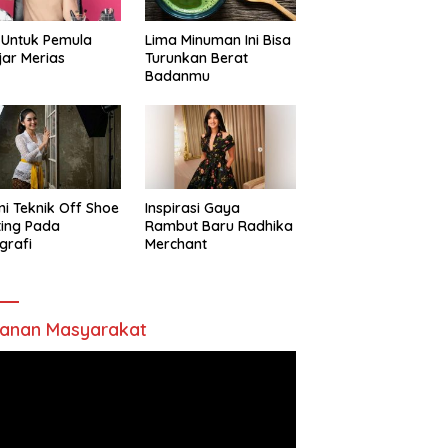
 Untuk Pemula
Lima Minuman Ini Bisa
jar Merias
Turunkan Berat
Badanmu
ni Teknik Off Shoe
Inspirasi Gaya
ting Pada
Rambut Baru Radhika
grafi
Merchant
anan Masyarakat
utar
o