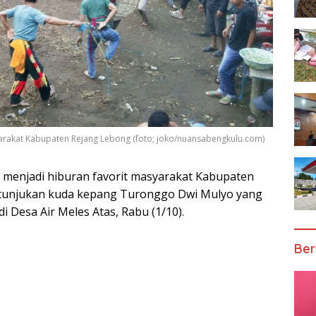
syarakat Kabupaten Rejang Lebong (foto; joko/nuansabengkulu.com)
h menjadi hiburan favorit masyarakat Kabupaten
pertunjukan kuda kepang Turonggo Dwi Mulyo yang
i Desa Air Meles Atas, Rabu (1/10).
Ber