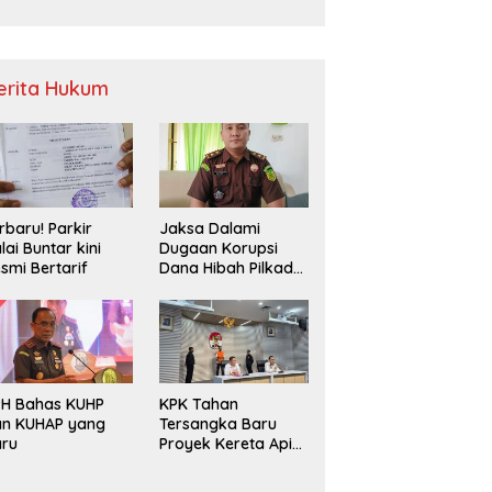
Sampah
erita Hukum
rbaru! Parkir
Jaksa Dalami
lai Buntar kini
Dugaan Korupsi
smi Bertarif
Dana Hibah Pilkada
2024 di Bawaslu
Kaur
PH Bahas KUHP
KPK Tahan
an KUHAP yang
Tersangka Baru
aru
Proyek Kereta Api
Medan