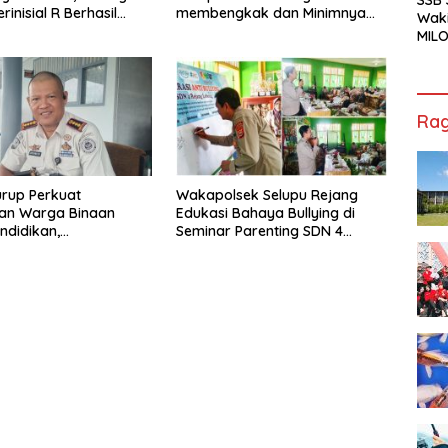
rinisial R Berhasil
membengkak dan Minimnya
Waki
ap
Fasilitas
MILO
Cha
Jak
Rag
rup Perkuat
Wakapolsek Selupu Rejang
an Warga Binaan
Edukasi Bahaya Bullying di
ndidikan,
Seminar Parenting SDN 4
ilan, hingga Kesenian
Rejang Lebong