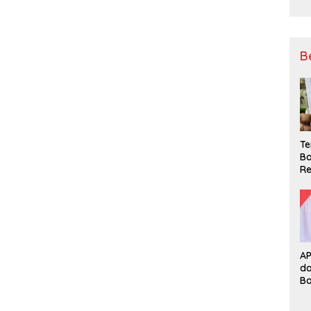
B
Te
Ba
Re
A
d
B