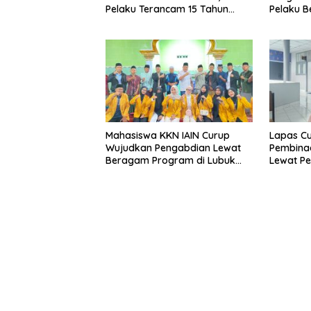
Pelaku Terancam 15 Tahun
Pelaku Be
Penjara
Ditangk
Mahasiswa KKN IAIN Curup
Lapas Cu
Wujudkan Pengabdian Lewat
Pembina
Beragam Program di Lubuk
Lewat Pe
Ubar
Keteramp