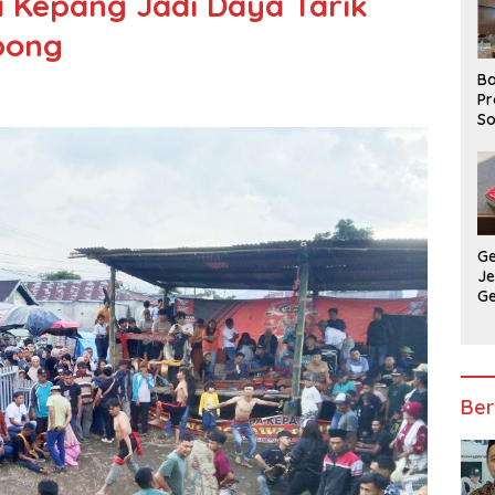
 Kepang Jadi Daya Tarik
bong
Ba
Pr
So
P
P
Ba
G
J
G
Ju
Ja
Ber