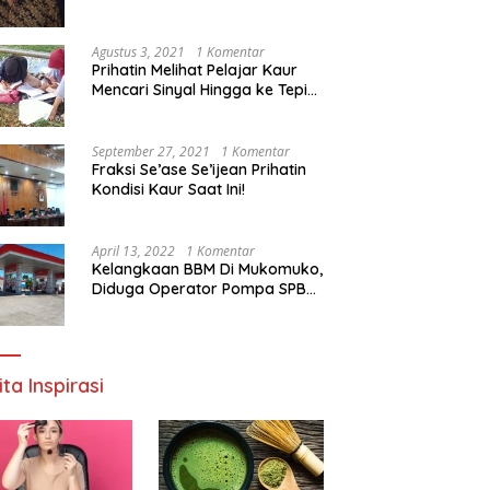
Agustus 3, 2021
1 Komentar
Prihatin Melihat Pelajar Kaur
Mencari Sinyal Hingga ke Tepi
Sungai, Pimpinan DPD RI:
Pemerintah Setempat Mesti
Segera Bertindak
September 27, 2021
1 Komentar
Fraksi Se’ase Se’ijean Prihatin
Kondisi Kaur Saat Ini!
April 13, 2022
1 Komentar
Kelangkaan BBM Di Mukomuko,
Diduga Operator Pompa SPBU
Bandaratu Stok Minyak Sendiri
ita Inspirasi