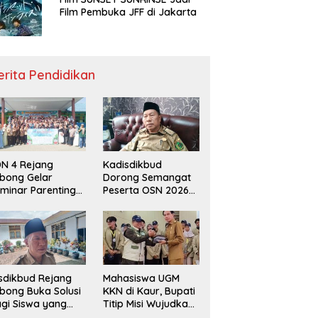
Film Pembuka JFF di Jakarta
erita Pendidikan
N 4 Rejang
Kadisdikbud
bong Gelar
Dorong Semangat
minar Parenting
Peserta OSN 2026
n Deklarasi Anti-
Demi Raih Prestasi
llying,
disdikbud: Patut
di Contoh
sdikbud Rejang
Mahasiswa UGM
bong Buka Solusi
KKN di Kaur, Bupati
gi Siswa yang
Titip Misi Wujudkan
lum Lolos SPMB
Daerah Bebas