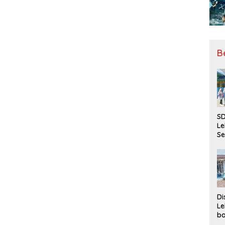
B
SD
Le
Se
da
Bu
Ka
Ja
Di
Le
ba
Be