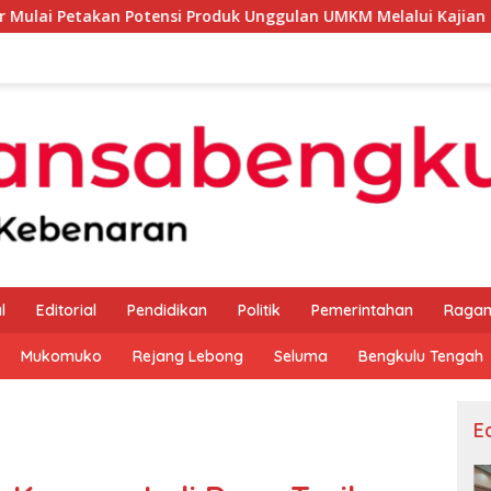
otensi Produk Unggulan UMKM Melalui Kajian Bank Indonesia
l
Editorial
Pendidikan
Politik
Pemerintahan
Raga
Mukomuko
Rejang Lebong
Seluma
Bengkulu Tengah
Ed