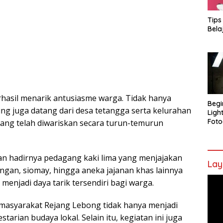
Tips
Bela
rhasil menarik antusiasme warga. Tidak hanya
Begi
ng juga datang dari desa tetangga serta kelurahan
Ligh
Foto
yang telah diwariskan secara turun-temurun
n hadirnya pedagang kaki lima yang menjajakan
Lay
ngan, siomay, hingga aneka jajanan khas lainnya
Pem
njadi daya tarik tersendiri bagi warga.
Vide
masyarakat Rejang Lebong tidak hanya menjadi
tarian budaya lokal. Selain itu, kegiatan ini juga