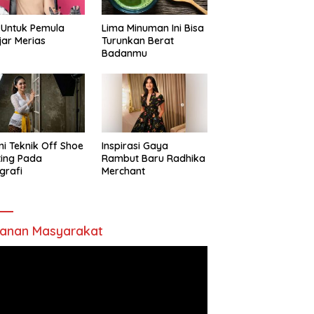
 Untuk Pemula
Lima Minuman Ini Bisa
jar Merias
Turunkan Berat
Badanmu
ni Teknik Off Shoe
Inspirasi Gaya
ting Pada
Rambut Baru Radhika
grafi
Merchant
anan Masyarakat
utar
o