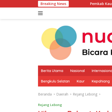
Langsung
Breaking News
Pemkab Kaur Mulai Petakan P
ke
konten
Berita Utama
Nasional
Internasiona
Bengkulu Selatan
Kaur
Kepahiang
Beranda
Daerah
Rejang Lebong
Rejang Lebong