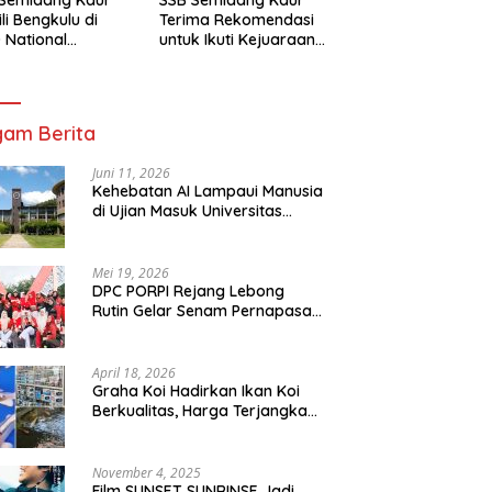
li Bengkulu di
Terima Rekomendasi
 National
untuk Ikuti Kejuaraan
mpionship 2026
Nasional Garuda Anak
arta
Nusantara 2026
am Berita
Juni 11, 2026
Kehebatan AI Lampaui Manusia
di Ujian Masuk Universitas
Tersulit Jepang
Mei 19, 2026
DPC PORPI Rejang Lebong
Rutin Gelar Senam Pernapasan
di Setia Negara Curup
April 18, 2026
Graha Koi Hadirkan Ikan Koi
Berkualitas, Harga Terjangkau
untuk Semua Kalangan
November 4, 2025
Film SUNSET SUNRINSE Jadi