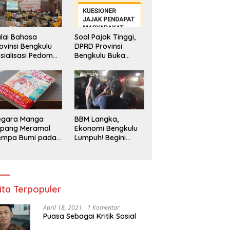
lai Bahasa
Soal Pajak Tinggi,
ovinsi Bengkulu
DPRD Provinsi
sialisasi Pedoman
Bengkulu Buka
engawasan
Layanan
enggunaan
Pengaduan
hasa Indonesia
Masyarakat
egara Manga
BBM Langka,
epang Meramal
Ekonomi Bengkulu
empa Bumi pada
Lumpuh! Begini
li 2025, Semua
Penjelasan
di Heboh
Gubernur
ita Terpopuler
April 18, 2021
1 Komentar
Puasa Sebagai Kritik Sosial