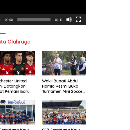
00:00
01:11
ita Olahraga
hester United
Wakil Bupati Abdul
mi Datangkan
Hamid Resmi Buka
at Pemain Baru
Turnamen Mini Soccer
Awat Mata Cup VI
 Semidang Kaur
SSB Semidang Kaur