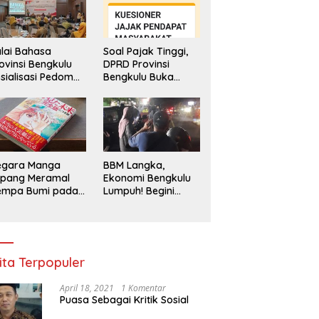
lai Bahasa
Soal Pajak Tinggi,
ovinsi Bengkulu
DPRD Provinsi
sialisasi Pedoman
Bengkulu Buka
engawasan
Layanan
enggunaan
Pengaduan
hasa Indonesia
Masyarakat
egara Manga
BBM Langka,
epang Meramal
Ekonomi Bengkulu
empa Bumi pada
Lumpuh! Begini
li 2025, Semua
Penjelasan
di Heboh
Gubernur
ita Terpopuler
April 18, 2021
1 Komentar
Puasa Sebagai Kritik Sosial