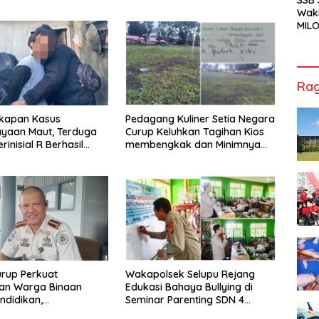
Waki
MILO
Cha
Jak
Rag
kapan Kasus
Pedagang Kuliner Setia Negara
ayaan Maut, Terduga
Curup Keluhkan Tagihan Kios
rinisial R Berhasil
membengkak dan Minimnya
ap
Fasilitas
rup Perkuat
Wakapolsek Selupu Rejang
an Warga Binaan
Edukasi Bahaya Bullying di
ndidikan,
Seminar Parenting SDN 4
ilan, hingga Kesenian
Rejang Lebong