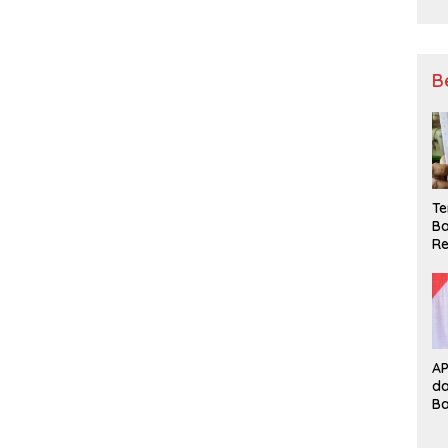
B
Te
Ba
Re
A
d
B