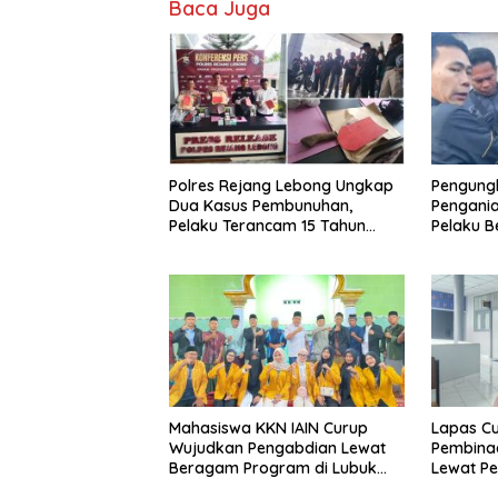
Baca Juga
Polres Rejang Lebong Ungkap
Pengung
Dua Kasus Pembunuhan,
Pengani
Pelaku Terancam 15 Tahun
Pelaku Be
Penjara
Ditangk
Mahasiswa KKN IAIN Curup
Lapas Cu
Wujudkan Pengabdian Lewat
Pembina
Beragam Program di Lubuk
Lewat Pe
Ubar
Keteramp