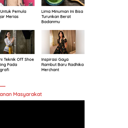
 Untuk Pemula
Lima Minuman Ini Bisa
jar Merias
Turunkan Berat
Badanmu
ni Teknik Off Shoe
Inspirasi Gaya
ting Pada
Rambut Baru Radhika
grafi
Merchant
anan Masyarakat
utar
o