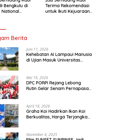
li Bengkulu di
Terima Rekomendasi
 National
untuk Ikuti Kejuaraan
mpionship 2026
Nasional Garuda Anak
arta
Nusantara 2026
am Berita
Juni 11, 2026
Kehebatan AI Lampaui Manusia
di Ujian Masuk Universitas
Tersulit Jepang
Mei 19, 2026
DPC PORPI Rejang Lebong
Rutin Gelar Senam Pernapasan
di Setia Negara Curup
April 18, 2026
Graha Koi Hadirkan Ikan Koi
Berkualitas, Harga Terjangkau
untuk Semua Kalangan
November 4, 2025
Film SUNSET SUNRINSE Jadi