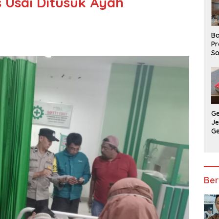
 Usai Ditusuk Ayah
Ba
Pr
So
P
P
Ba
G
J
G
Ju
Ja
Ber