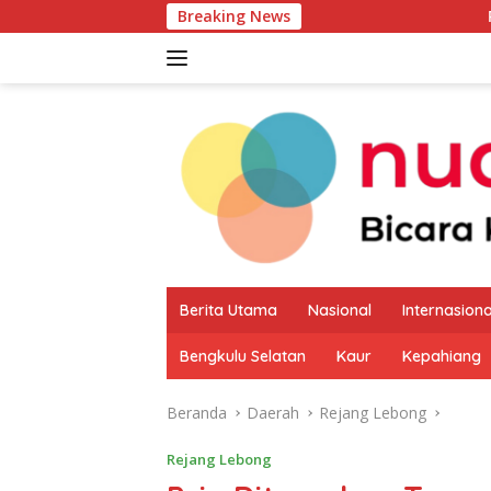
Langsung
Breaking News
Pemkab Kaur Mula
ke
konten
Berita Utama
Nasional
Internasiona
Bengkulu Selatan
Kaur
Kepahiang
Beranda
Daerah
Rejang Lebong
Rejang Lebong