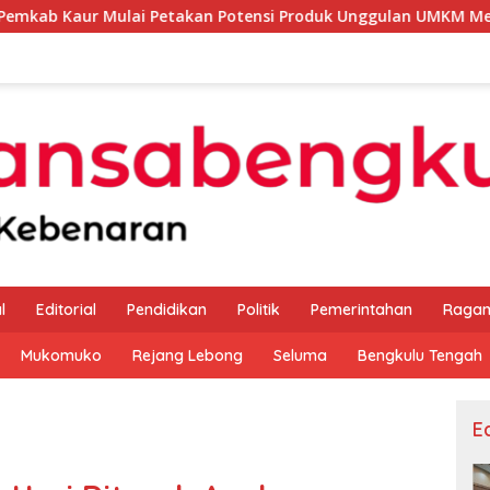
i Petakan Potensi Produk Unggulan UMKM Melalui Kajian Bank 
l
Editorial
Pendidikan
Politik
Pemerintahan
Raga
Mukomuko
Rejang Lebong
Seluma
Bengkulu Tengah
Ed