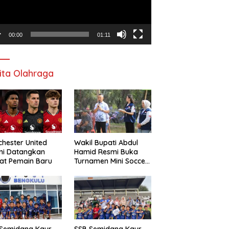
00:00
01:11
ita Olahraga
hester United
Wakil Bupati Abdul
mi Datangkan
Hamid Resmi Buka
at Pemain Baru
Turnamen Mini Soccer
Awat Mata Cup VI
 Semidang Kaur
SSB Semidang Kaur