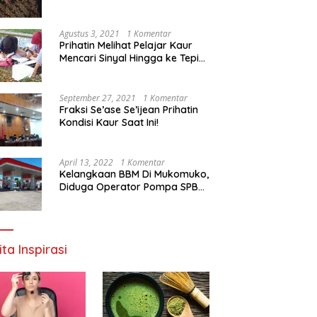
Agustus 3, 2021
1 Komentar
Prihatin Melihat Pelajar Kaur
Mencari Sinyal Hingga ke Tepi
Sungai, Pimpinan DPD RI:
Pemerintah Setempat Mesti
Segera Bertindak
September 27, 2021
1 Komentar
Fraksi Se’ase Se’ijean Prihatin
Kondisi Kaur Saat Ini!
April 13, 2022
1 Komentar
Kelangkaan BBM Di Mukomuko,
Diduga Operator Pompa SPBU
Bandaratu Stok Minyak Sendiri
ita Inspirasi