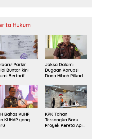
Sampah
erita Hukum
rbaru! Parkir
Jaksa Dalami
lai Buntar kini
Dugaan Korupsi
smi Bertarif
Dana Hibah Pilkada
2024 di Bawaslu
Kaur
PH Bahas KUHP
KPK Tahan
an KUHAP yang
Tersangka Baru
aru
Proyek Kereta Api
Medan