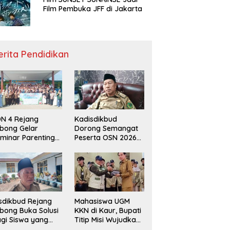
Film Pembuka JFF di Jakarta
erita Pendidikan
N 4 Rejang
Kadisdikbud
bong Gelar
Dorong Semangat
minar Parenting
Peserta OSN 2026
n Deklarasi Anti-
Demi Raih Prestasi
llying,
disdikbud: Patut
di Contoh
sdikbud Rejang
Mahasiswa UGM
bong Buka Solusi
KKN di Kaur, Bupati
gi Siswa yang
Titip Misi Wujudkan
lum Lolos SPMB
Daerah Bebas