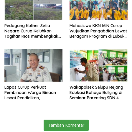
Pedagang Kuliner Setia
Mahasiswa KKN IAIN Curup
Negara Curup Keluhkan
Wujudkan Pengabdian Lewat
Tagihan Kios membengkak
Beragam Program di Lubuk
dan Minimnya Fasilitas
Ubar
Lapas Curup Perkuat
Wakapolsek Selupu Rejang
Pembinaan Warga Binaan
Edukasi Bahaya Bullying di
Lewat Pendidikan,
Seminar Parenting SDN 4
Keterampilan, hingga
Rejang Lebong
Kesenian
Tambah Komentar