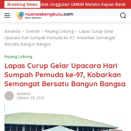
L
kan Potensi Produk Unggulan UMKM Melalui Kajian Bank Indone
Breaking News
a
n
g
s
Beranda
Daerah
Rejang Lebong
Lapas Curup Gelar
u
Upacara Hari Sumpah Pemuda ke-97, Kobarkan Semangat
n
Bersatu Bangun Bangsa
g
k
Rejang Lebong
e
Lapas Curup Gelar Upacara Hari
k
Sumpah Pemuda ke-97, Kobarkan
o
n
Semangat Bersatu Bangun Bangsa
t
e
Redaktur
Oktober 28, 2025
n