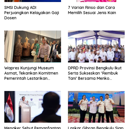
SMSI Dukung ADI
7 Varian Rinso dan Cara
Perjuangkan Kelayakan Gaji
Memilih Sesuai Jenis Kain
Dosen
Wapres Kunjungi Museum
DPRD Provinsi Bengkulu Ikut
Asmat, Tekankan Komitmen
Serta Sukseskan ‘Rembuk
Pemerintah Lestarikan
Tani’ Bersama Menko
Budaya
Pangan
Menaker Sebut Pemanfaatan
Laskar Gibran Bengkulu Siap