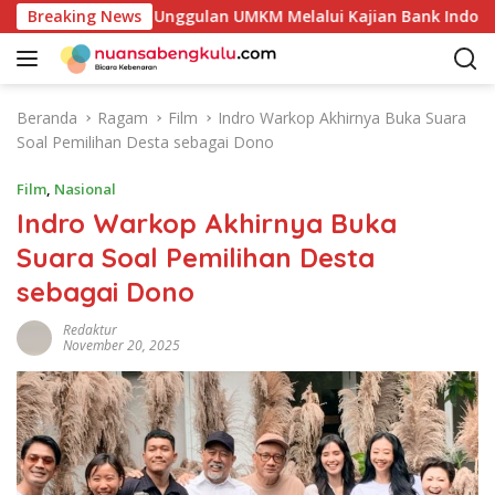
L
Potensi Produk Unggulan UMKM Melalui Kajian Bank Indonesia
Breaking News
a
n
g
s
Beranda
Ragam
Film
Indro Warkop Akhirnya Buka Suara
u
Soal Pemilihan Desta sebagai Dono
n
g
Film
,
Nasional
k
Indro Warkop Akhirnya Buka
e
Suara Soal Pemilihan Desta
k
o
sebagai Dono
n
t
Redaktur
November 20, 2025
e
n