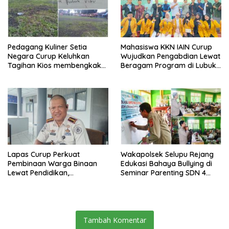
Pedagang Kuliner Setia
Mahasiswa KKN IAIN Curup
Negara Curup Keluhkan
Wujudkan Pengabdian Lewat
Tagihan Kios membengkak
Beragam Program di Lubuk
dan Minimnya Fasilitas
Ubar
Lapas Curup Perkuat
Wakapolsek Selupu Rejang
Pembinaan Warga Binaan
Edukasi Bahaya Bullying di
Lewat Pendidikan,
Seminar Parenting SDN 4
Keterampilan, hingga
Rejang Lebong
Kesenian
Tambah Komentar